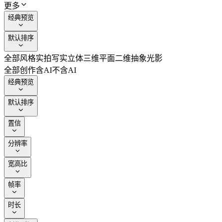
更多
经典预览
默认排序
全部风格
实拍写实
立体三维
平面二维
抽象光影
全部创作
含AI
不含AI
经典预览
默认排序
置信
分辨率
宽高比
帧率
时长