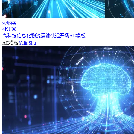
97购买
4
K
1'08
高科技信息化物流运输快递开场AE模板
AE模板
YalinShu