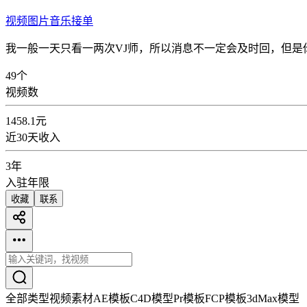
视频
图片
音乐
接单
我一般一天只看一两次VJ师，所以消息不一定会及时回，但是你加我
49
个
视频数
1458.1
元
近30天收入
3年
入驻年限
收藏
联系
全部类型
视频素材
AE模板
C4D模型
Pr模板
FCP模板
3dMax模型