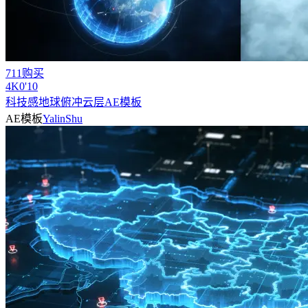
711购买
4
K
0'10
科技感地球俯冲云层AE模板
AE模板
YalinShu