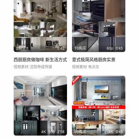
2购买
0'42
10购买
60
p
0'45
西厨厨房做咖啡 新生活方式
意式极简风格厨房实景
视频素材
沈阳帝成传媒
视频素材
有点灰
4
K
50
p
2'08
60购买
4
K
0'48