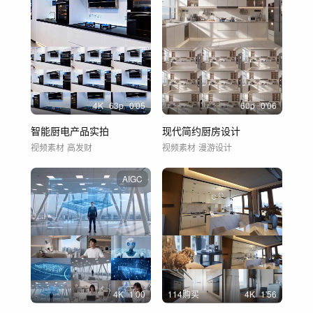
4
K
63
p
0'05
60
p
0'06
智能厨电产品实拍
现代简约厨房设计
视频素材
高发财
视频素材
漫游设计
AIGC
4
K
1'00
114购买
4
K
1'56