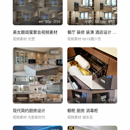
4
K
50
p
0'10
4
K
59.94
p
0'10
美女跟闺蜜聚会视频素材
餐厅 装修 装潢 酒店设计 高端设计
视频素材
光塑
视频素材
6616魏少杰
AIGC
4
K
2'20
4
K
0'18
现代简约厨房设计
橱柜 厨房 消毒柜
视频素材
光影新时代
视频素材
城东花