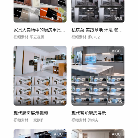
4
K
0'25
0'35
家具大卖场中的厨房用具展示
私房菜 实践基地 环境 餐饮 大学生
视频素材
华夏视觉
视频素材
御6702
AIGC
0'08
4
K
0'05
现代厨房展示视频
现代智能厨房展示
视频素材
一家制作
视频素材
莲姐夫
AIGC
AIGC