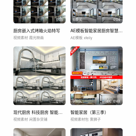
0'05
6购买
0'04
厨房嵌入式烤箱火焰特写
AE模板智能家居厨房智慧社区小区地产住宅
视频素材
霞光映画
AE模板
xfeily
11购买
0'06
9购买
4
K
0'48
现代厨房 科技厨房 智能家居
智能家居（第三季）
视频素材
闲置杂货铺
视频素材包
熏狮子