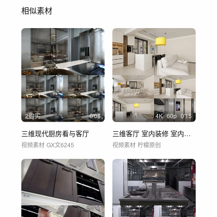
相似素材
2购买
0'08
4
K
60
p
0'15
三维现代厨房看与客厅
三维客厅 室内装修 室内漫游动画镜头
视频素材
GX文6245
视频素材
柠檬原创