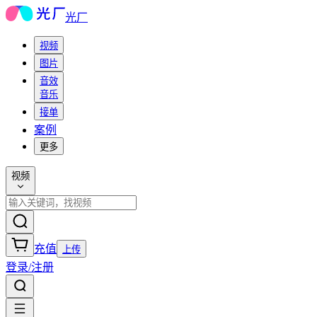
光厂
视频
图片
音效
音乐
接单
案例
更多
视频
充值
上传
登录/注册