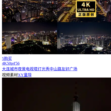
5购买
4
K
50
p
4'56
大连城市夜景电视塔灯光秀中山路友好广场
视频素材
XY童导