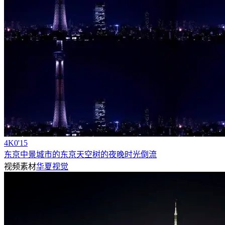
4
K
0'15
东京中景城市的东京天空树的夜晚时光倒流
视频素材
华夏视觉