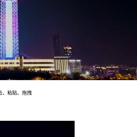
击、粘贴、拖拽