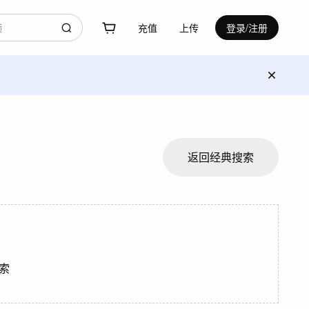
充值
上传
登录/注册
返回经典搜索
索