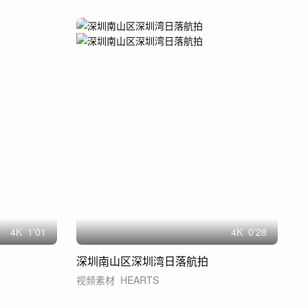
4
K
1'01
4
K
0'28
深圳南山区深圳湾日落航拍
视频素材
HEARTS