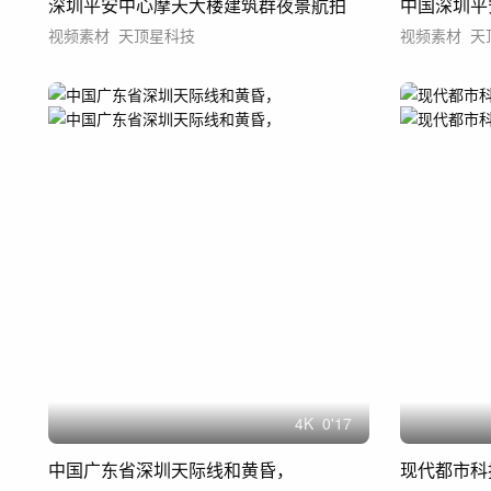
深圳平安中心摩天大楼建筑群夜景航拍
中国深圳平
视频素材
天顶星科技
视频素材
天
4
K
0'17
中国广东省深圳天际线和黄昏，
现代都市科