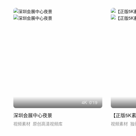
4
K
0'19
深圳会展中心夜景
视频素材
原创高清视频库
视频素材
独