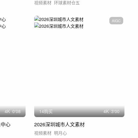
视频素材
环球素材仓五
AIGC
4
K
0'08
14购买
4
K
3'00
民中心
2026深圳城市人文素材
视频素材
明月心