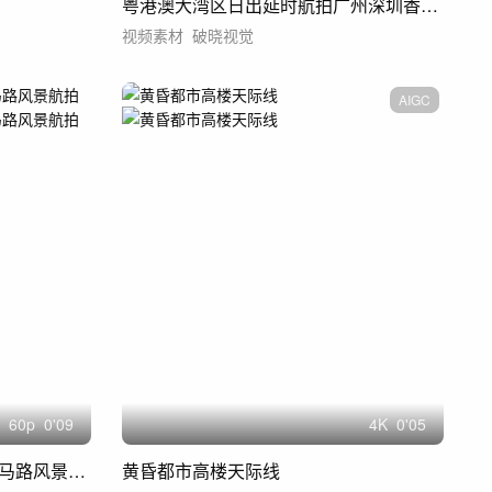
粤港澳大湾区日出延时航拍广州深圳香港澳门
视频素材
破晓视觉
AIGC
60
p
0'09
4
K
0'05
深圳罗湖区平安中心城市建筑马路风景航拍
黄昏都市高楼天际线