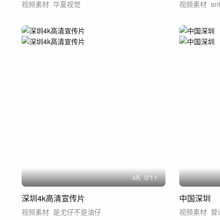
视频素材
华夏视觉
视频素材
an
4
K
0'11
深圳4k高清宣传片
中国深圳
视频素材
是尤仔不是油仔
视频素材
曾