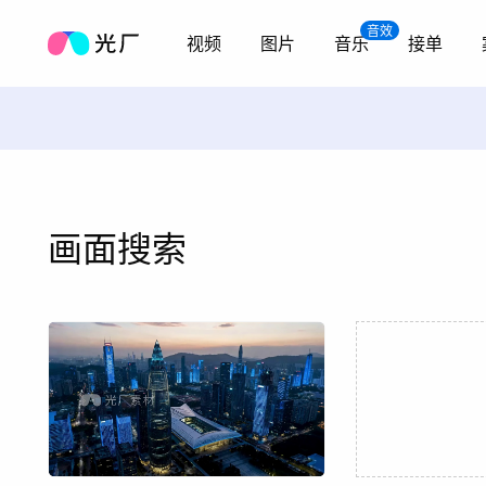
音效
视频
图片
音乐
接单
画面搜索