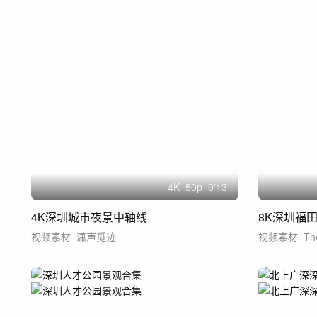
4
K
50
p
0'13
4K深圳城市夜景中轴线
8K深圳福
视频素材
潇声觅迹
视频素材
T