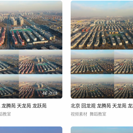
4
K
0'18
 龙腾苑 天龙苑 龙跃苑
北京 回龙观 龙腾苑 天龙苑 
蹈教室
视频素材
舞蹈教室