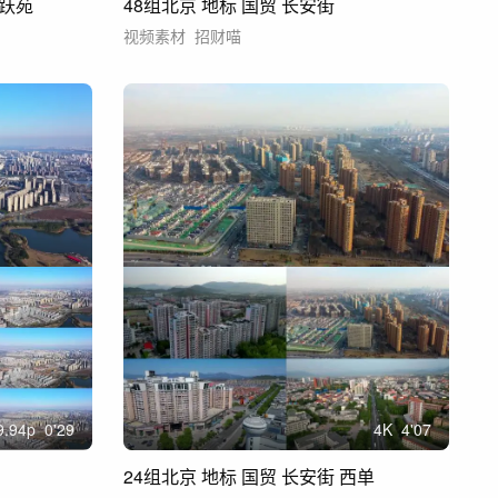
龙跃苑
48组北京 地标 国贸 长安街
视频素材
招财喵
9.94
p
0'29
4
K
4'07
24组北京 地标 国贸 长安街 西单