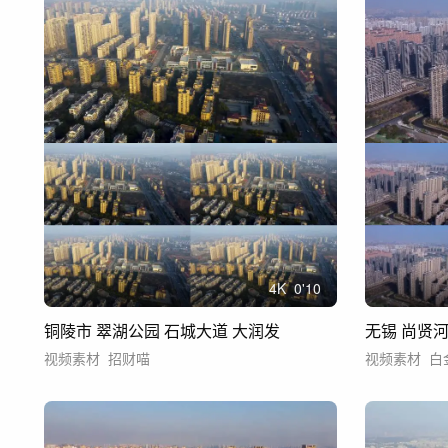
4
K
0'10
铜陵市 翠湖公园 石城大道 大润发
无锡 尚贤河
视频素材
招财喵
视频素材
白