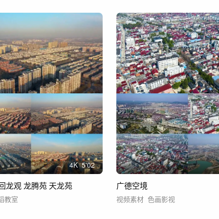
4
K
5'02
 回龙观 龙腾苑 天龙苑
广德空境
蹈教室
视频素材
色画影视