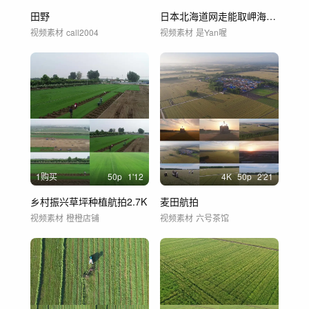
田野
日本北海道网走能取岬海岸线绿色山丘航拍
视频素材
call2004
视频素材
是Yan喔
1购买
50
p
1'12
4
K
50
p
2'21
乡村振兴草坪种植航拍2.7K
麦田航拍
视频素材
橙橙店铺
视频素材
六号茶馆