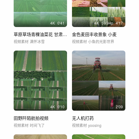
4
K
0'41
4
K
59.94
p
4'17
草原草场青稞油菜花 甘肃张掖 山丹军马场
金色麦田丰收景象 小麦
视频素材
满怀冰雪
视频素材
小鱼的光影世界
4
K
0'10
2'09
田野阡陌航拍视频
无人机打药
视频素材
时间飞了
视频素材
yoosing