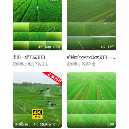
4
K
60
p
0'20
4
K
1'27
麦田一望无际麦田
航拍新农村农场大麦田一望无际绿色小麦8
视频素材
月光下的思念
视频素材
浅笑沐雪
349购买
4
K
59.94
p
0'47
0'09