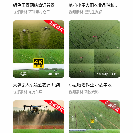
绿色田野网络热词背景
航拍小麦大田农业品种粮食作物
视频素材
环球素材仓三
视频素材
翟先生摄影
55购买
4
K
0'43
59.94
p
0'13
大疆无人机喷洒农药 原创（荐）
小麦喷洒作业 小麦丰收 合作社
视频素材
东方映画
视频素材
新锐光影
AIGC