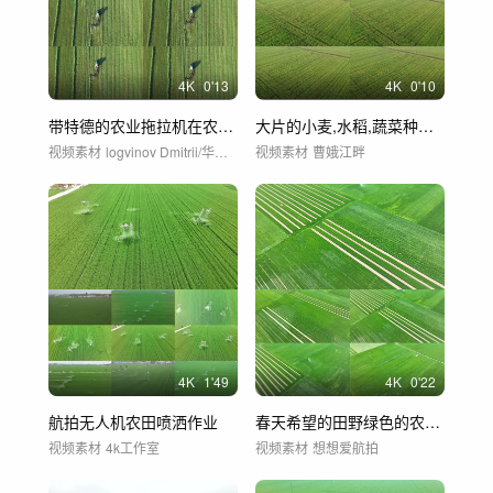
4
K
0'13
4
K
0'10
带特德的农业拖拉机在农田上翻干草干燥
大片的小麦,水稻,蔬菜种植地
视频素材
logvinov Dmitrii/华夏视觉
视频素材
曹娥江畔
4
K
1'49
4
K
0'22
航拍无人机农田喷洒作业
春天希望的田野绿色的农田航拍
视频素材
4k工作室
视频素材
想想爱航拍