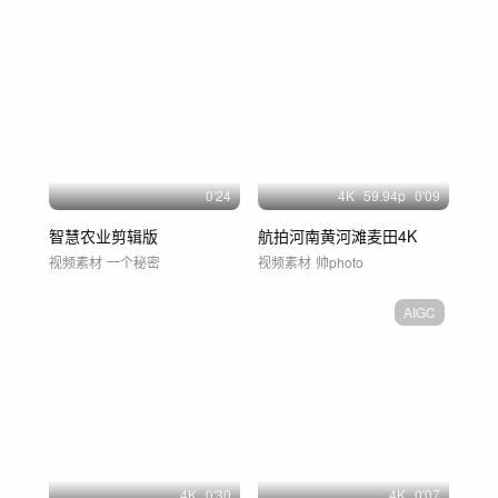
0'24
4
K
59.94
p
0'09
智慧农业剪辑版
航拍河南黄河滩麦田4K
视频素材
一个秘密
视频素材
帅photo
AIGC
4
K
0'30
4
K
0'07