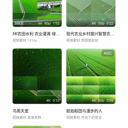
5购买
4
K
60
p
1'52
4
K
50
p
0'22
5K农田水利 农业灌溉 绿色稻田水渠航拍
现代农业乡村振兴智慧农业无人机喷药药航拍
视频素材
131liu
视频素材
想想爱航拍
AIGC
4
K
0'10
4
K
60
p
0'24
鸟类天堂
航拍稻田与漫步的人
视频素材
靠谱老韩
视频素材
月光下的思念