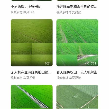
小河两岸，乡野田间
喷洒除草剂和杀虫剂的特写镜头
视频素材
乘风128
视频素材
华夏视觉
0'21
4
K
0'31
无人机在亚洲绿色稻田线上飞行路径观察鸟类日落
春天绿色农田。无人机射击
视频素材
华夏视觉
视频素材
华夏视觉