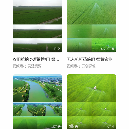
1'12
4
K
0'18
农田航拍 水稻制种田 绿色田野 平原
无人机打药施肥 智慧农业
视频素材
吴楚资源
视频素材
云创影像
0'19
3购买
0'14