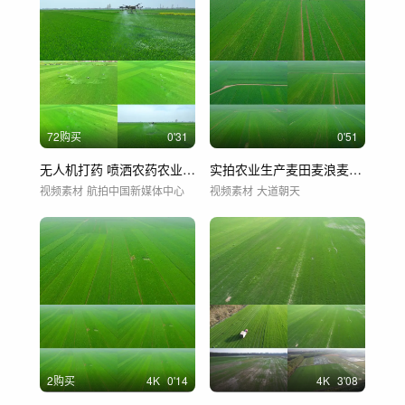
72购买
0'31
0'51
无人机打药 喷洒农药农业 小麦病虫害防治
实拍农业生产麦田麦浪麦子粮食产地
视频素材
航拍中国新媒体中心
视频素材
大道朝天
2购买
4
K
0'14
4
K
3'08