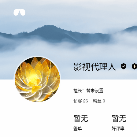
影视代理人
擅长：
暂未设置
访客
26
粉丝
0
暂无
暂无
签单
好评率