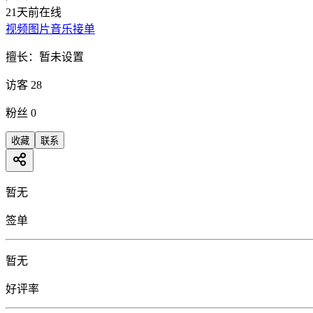
21天前在线
视频
图片
音乐
接单
擅长：
暂未设置
访客
28
粉丝
0
收藏
联系
暂无
签单
暂无
好评率