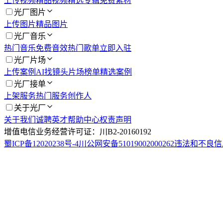
上传视频
精品视频
精选专辑
免费素材
光厂图片
上传图片
精品图片
光厂音乐
热门音乐
免费音效
热门歌单
立即入驻
光厂片场
上传案例
AI找镜头
片场榜单
精选案例
光厂接单
上架服务
热门服务
创作人
关于光厂
关于我们
诚聘英才
帮助中心
权责声明
增值电信业务经营许可证：川B2-20160192
蜀ICP备12020238号-4
川公网安备51019002000262
违法和不良信