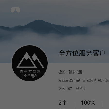
全方位服务客户
擅长：
暂未设置
1
个曾用名
专业三维产品广告 宣传片 AE包
访客
107
粉丝
1
2个
100%