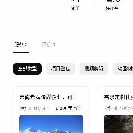
签单
好评率
服务
2
评价
0
全部类型
项目整包
视频剪辑
动画制
云南老牌传媒企业，可完
需求定制化
全承接传媒类项目一站式
良，设备一
6,000
元
雅派视觉丶
/
分钟
雅派视觉
服务，包满意。