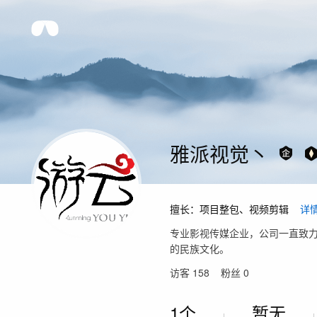
雅派视觉丶
擅长：
项目整包、视频剪辑
详
专业影视传媒企业，公司一直致
的民族文化。
访客
158
粉丝
0
1个
暂无