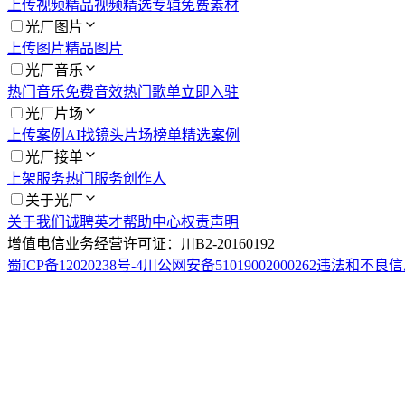
上传视频
精品视频
精选专辑
免费素材
光厂图片
上传图片
精品图片
光厂音乐
热门音乐
免费音效
热门歌单
立即入驻
光厂片场
上传案例
AI找镜头
片场榜单
精选案例
光厂接单
上架服务
热门服务
创作人
关于光厂
关于我们
诚聘英才
帮助中心
权责声明
增值电信业务经营许可证：川B2-20160192
蜀ICP备12020238号-4
川公网安备51019002000262
违法和不良信