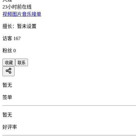
23小时前在线
视频
图片
音乐
接单
擅长：
暂未设置
访客
167
粉丝
0
收藏
联系
暂无
签单
暂无
好评率