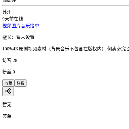
苏州
9天前在线
视频
图片
音乐
接单
擅长：
暂未设置
100%4K原创视频素材（背景音乐不包含在版权内） 倒卖必究
访客
28
粉丝
0
收藏
联系
暂无
签单