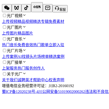
客服
光厂视频
上传视频
精品视频
精选专辑
免费素材
光厂图片
上传图片
精品图片
光厂音乐
热门音乐
免费音效
热门歌单
立即入驻
光厂片场
上传案例
AI找镜头
片场榜单
精选案例
光厂接单
上架服务
热门服务
创作人
关于光厂
关于我们
诚聘英才
帮助中心
权责声明
增值电信业务经营许可证：川B2-20160192
蜀ICP备12020238号-4
川公网安备51019002000262
违法和不良信