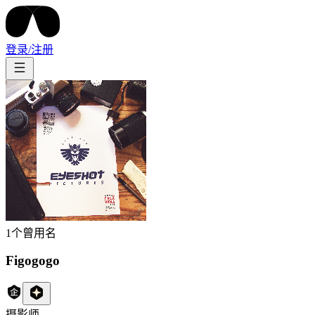
登录/注册
1
个曾用名
Figogogo
摄影师