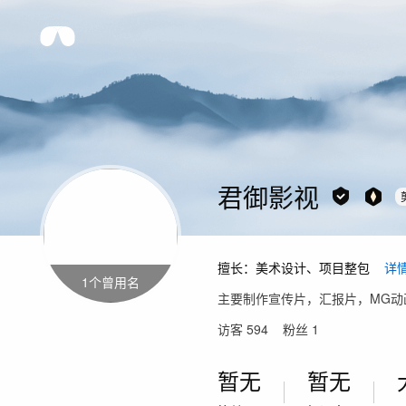
君御影视
擅长：
美术设计、项目整包
详
1
个曾用名
主要制作宣传片，汇报片，MG动画
访客
594
粉丝
1
暂无
暂无