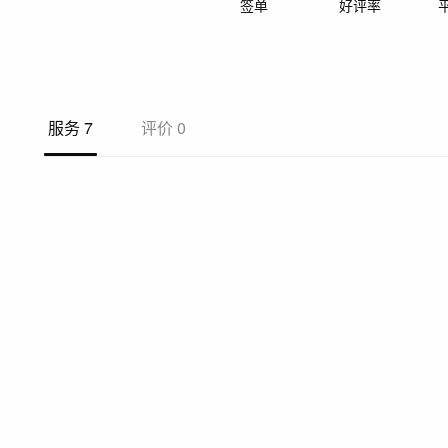
签单
好评率
服务
7
评价
0