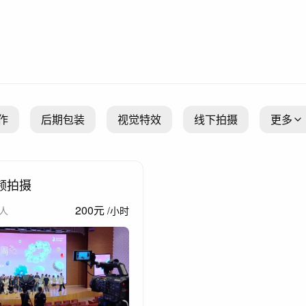
作
后期包装
视觉特效
线下拍摄
更多
频拍摄
200
元
人
/
小时