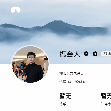
摄会人
摄影
擅长：
暂未设置
访客
14
粉丝
0
暂无
暂
签单
好评