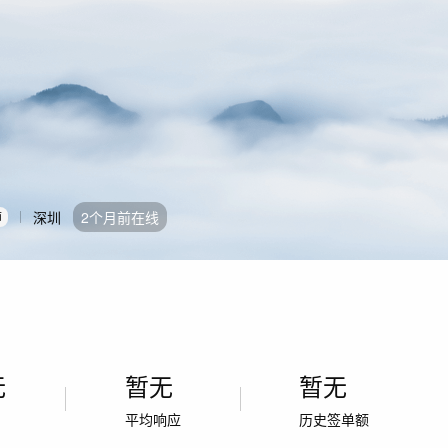
深圳
2个月前在线
师
无
暂无
暂无
率
平均响应
历史签单额