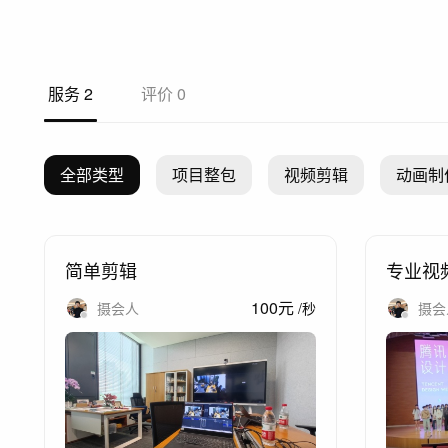
服务
2
评价
0
全部类型
项目整包
视频剪辑
动画制
简单剪辑
专业视
100
元
摄会人
/
秒
摄会