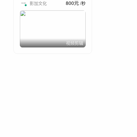
800
元
影加文化
/
秒
视频剪辑