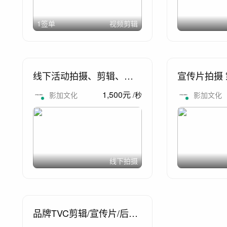
1签单
视频剪辑
线下活动拍摄、剪辑、开
宣传片拍摄 
业、会议、短视频
1,500
元
影加文化
/
秒
影加文化
线下拍摄
品牌TVC剪辑/宣传片/后期
合成/视频广告