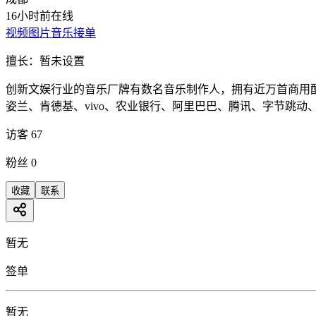
16小时前在线
视频
图片
音乐
接单
擅长：
暂未设置
创新文娱行业的音乐厂牌有数名音乐制作人，拥有近万首商用配
姿兰、肯德基、vivo、农业银行、阿里巴巴、腾讯、字节跳动
访客
67
粉丝
0
收藏
联系
暂无
签单
暂无