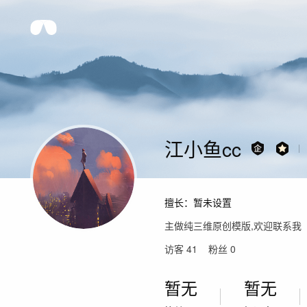
江小鱼cc
擅长：
暂未设置
主做纯三维原创模版,欢迎联系我
访客
41
粉丝
0
暂无
暂无