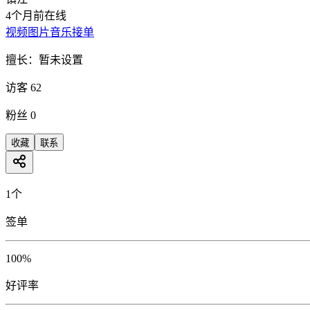
4个月前在线
视频
图片
音乐
接单
擅长：
暂未设置
访客
62
粉丝
0
收藏
联系
1个
签单
100%
好评率