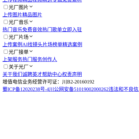
光厂图片
上传图片
精品图片
光厂音乐
热门音乐
免费音效
热门歌单
立即入驻
光厂片场
上传案例
AI找镜头
片场榜单
精选案例
光厂接单
上架服务
热门服务
创作人
关于光厂
关于我们
诚聘英才
帮助中心
权责声明
增值电信业务经营许可证：川B2-20160192
蜀ICP备12020238号-4
川公网安备51019002000262
违法和不良信