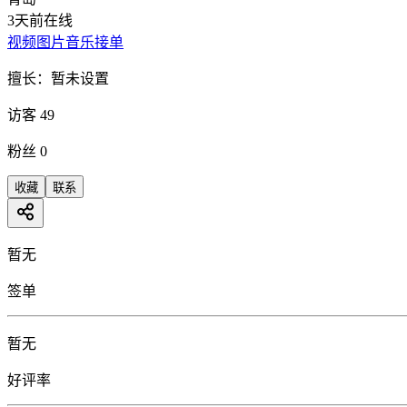
3天前在线
视频
图片
音乐
接单
擅长：
暂未设置
访客
49
粉丝
0
收藏
联系
暂无
签单
暂无
好评率