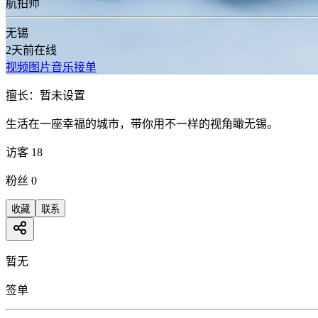
航拍师
无锡
2天前在线
视频
图片
音乐
接单
擅长：
暂未设置
生活在一座幸福的城市，带你用不一样的视角瞰无锡。
访客
18
粉丝
0
收藏
联系
暂无
签单