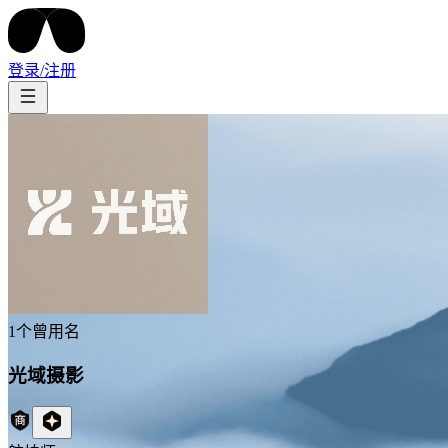
登录/注册
1
个曾用名
光域摄影