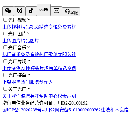
客服
光厂视频
上传视频
精品视频
精选专辑
免费素材
光厂图片
上传图片
精品图片
光厂音乐
热门音乐
免费音效
热门歌单
立即入驻
光厂片场
上传案例
AI找镜头
片场榜单
精选案例
光厂接单
上架服务
热门服务
创作人
关于光厂
关于我们
诚聘英才
帮助中心
权责声明
增值电信业务经营许可证：川B2-20160192
蜀ICP备12020238号-4
川公网安备51019002000262
违法和不良信