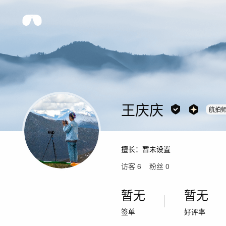
王庆庆
航拍
擅长：
暂未设置
访客
6
粉丝
0
暂无
暂无
签单
好评率