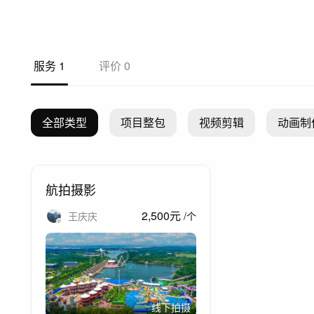
服务
1
评价
0
全部类型
项目整包
视频剪辑
动画制
航拍摄影
2,500
元
王庆庆
/
个
线下拍摄