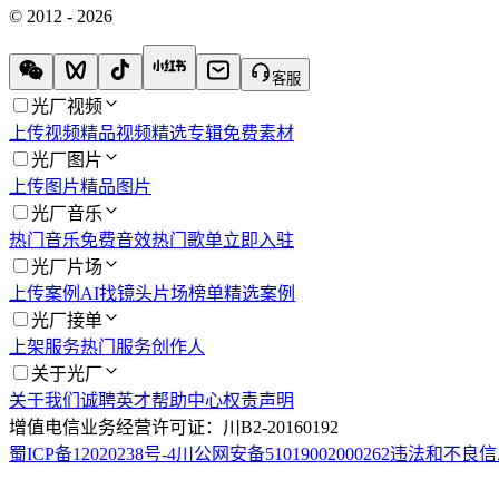
© 2012 - 2026
客服
光厂视频
上传视频
精品视频
精选专辑
免费素材
光厂图片
上传图片
精品图片
光厂音乐
热门音乐
免费音效
热门歌单
立即入驻
光厂片场
上传案例
AI找镜头
片场榜单
精选案例
光厂接单
上架服务
热门服务
创作人
关于光厂
关于我们
诚聘英才
帮助中心
权责声明
增值电信业务经营许可证：川B2-20160192
蜀ICP备12020238号-4
川公网安备51019002000262
违法和不良信