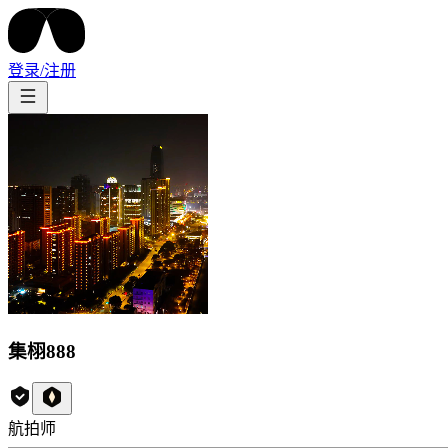
登录/注册
集栩888
航拍师