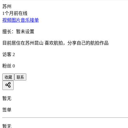
苏州
1个月前在线
视频
图片
音乐
接单
擅长：
暂未设置
目前居住在苏州昆山 喜欢航拍，分享自己的航拍作品
访客
2
粉丝
0
收藏
联系
暂无
签单
暂无