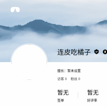
连皮吃橘子
擅长：
暂未设置
访客
0
粉丝
0
暂无
暂无
签单
好评率