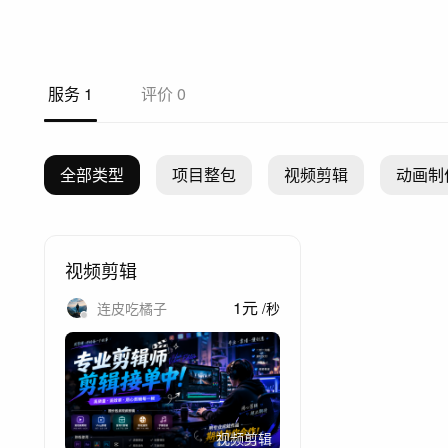
服务
1
评价
0
全部类型
项目整包
视频剪辑
动画制
视频剪辑
1
元
连皮吃橘子
/
秒
视频剪辑