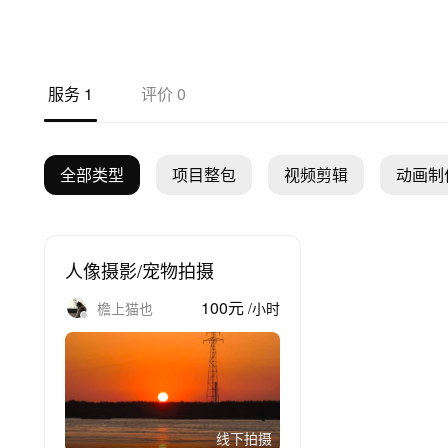
服务
1
评价
0
全部类型
项目整包
视频剪辑
动画制
人像摄影/宠物拍摄
100
元
檐上猫也
/
小时
线下拍摄