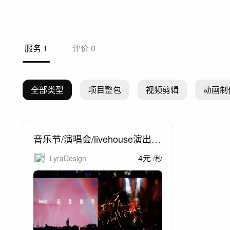
服务
1
评价
0
全部类型
项目整包
视频剪辑
动画制
音乐节/演唱会/livehouse演出-V
J制作
4
元
LyraDesign
/
秒