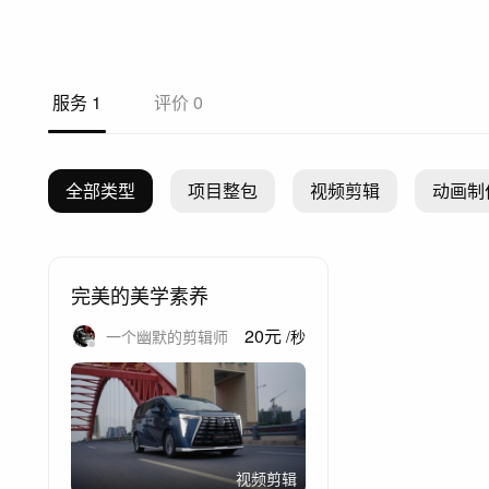
服务
1
评价
0
全部类型
项目整包
视频剪辑
动画制
完美的美学素养
20
元
一个幽默的剪辑师
/
秒
视频剪辑