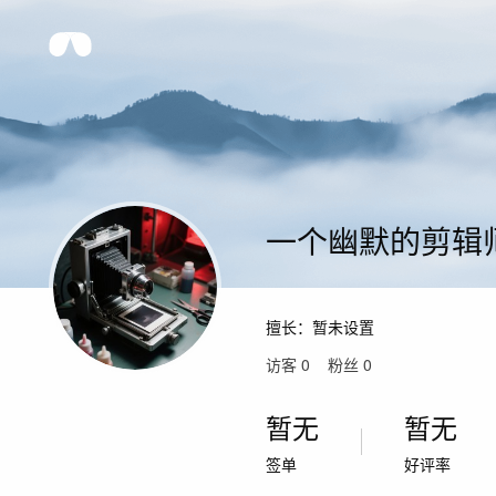
一个幽默的剪辑
擅长：
暂未设置
访客
0
粉丝
0
暂无
暂无
签单
好评率