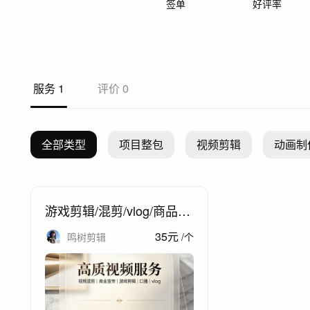
签单
好评率
服务
1
评价
0
全部类型
项目整包
视频剪辑
动画制
游戏剪辑/混剪/vlog/商品宣
传/卡点剪辑/视频剪辑
35
元
鸣树剪辑
/
个