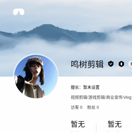
鸣树剪辑
擅长：
暂未设置
视频剪辑/游戏剪辑/商业宣传/vl
访客
0
粉丝
0
暂无
暂无