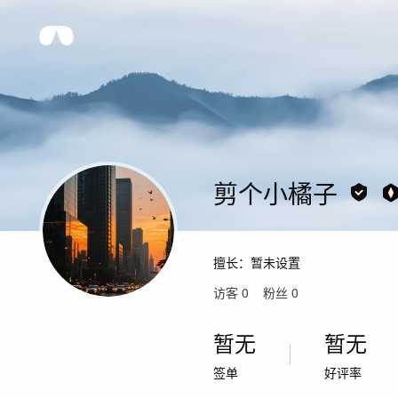
剪个小橘子
擅长：
暂未设置
访客
0
粉丝
0
暂无
暂无
签单
好评率