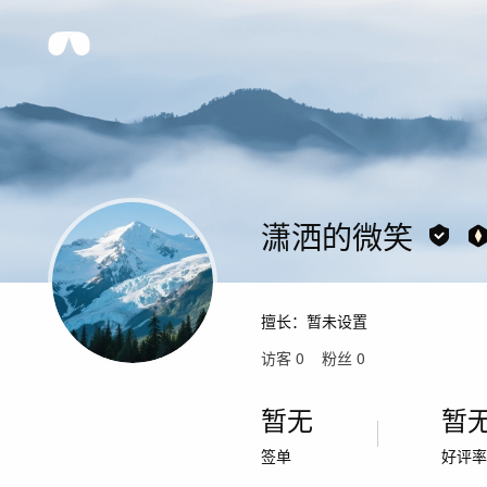
潇洒的微笑
擅长：
暂未设置
访客
0
粉丝
0
暂无
暂
签单
好评