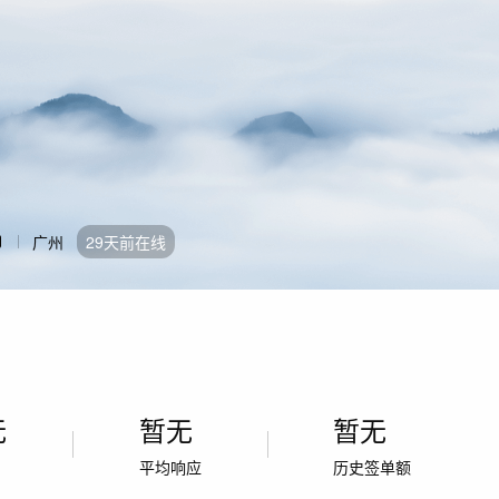
广州
29天前在线
无
暂无
暂无
率
平均响应
历史签单额