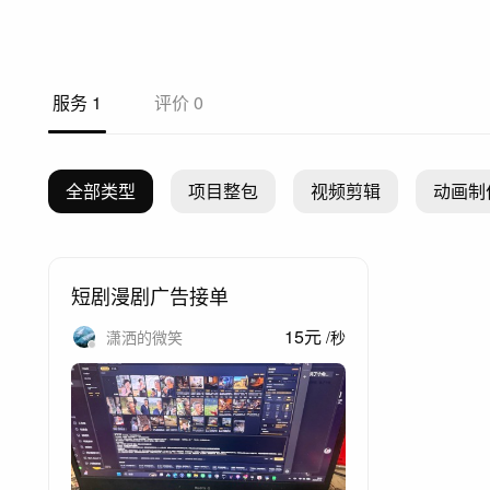
服务
1
评价
0
全部类型
项目整包
视频剪辑
动画制
短剧漫剧广告接单
15
元
潇洒的微笑
/
秒