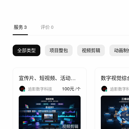
服务
3
评价
0
全部类型
项目整包
视频剪辑
动画制
宣传片、短视频、活动、
数字视觉综
年会等剪辑服务
100
元
追影数字科技
/
个
追影数字
视频剪辑