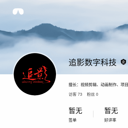
追影数字科技
擅长：
视频剪辑、动画制作、项
访客
73
粉丝
0
暂无
暂无
签单
好评率