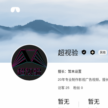
超视验
其他
擅长：
暂未设置
20年专业制作影视广告视频，擅
访客
25
粉丝
0
暂无
暂无