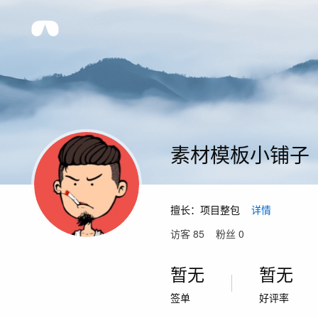
素材模板小铺子
擅长：
项目整包
详情
访客
85
粉丝
0
暂无
暂无
签单
好评率