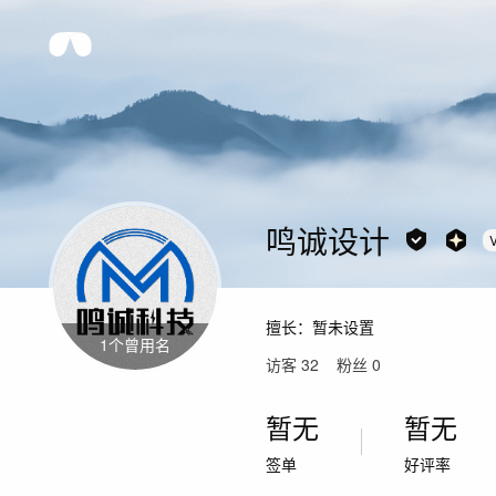
鸣诚设计
擅长：
暂未设置
1
个曾用名
访客
32
粉丝
0
暂无
暂无
签单
好评率