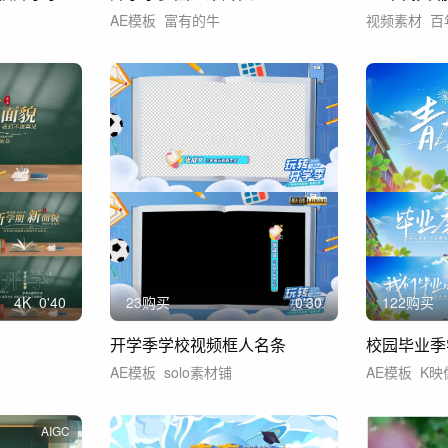
AE模板
富有的牛
视频素材
百
4
K
0'40
23购买
0'30
122购买
开学季学校视频框人名条
AE模板
solo素材铺
AE模板
K映
AIGC