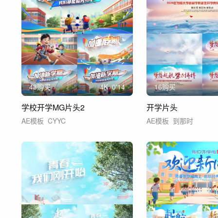
43购买
4
K
0'14
16购买
学校开学MG片头2
开学片头
AE模板
CYYC
AE模板
到那时