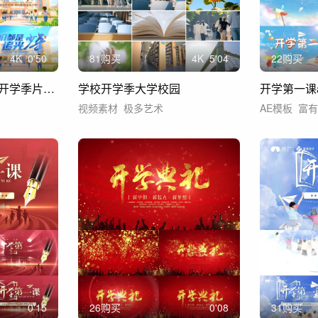
4
K
0'50
81购买
4
K
5'04
22购买
创意漫画风校园学校开学季片头ae模板
学校开学季大学校园
开学第一课
视频素材
极多艺术
AE模板
富
0'15
26购买
0'08
31购买