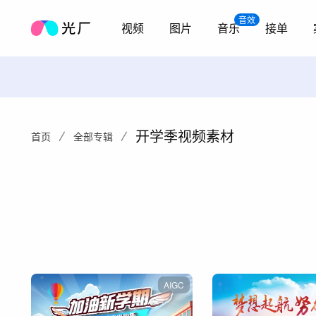
音效
视频
图片
音乐
接单
开学季视频素材
首页
全部专辑
AIGC