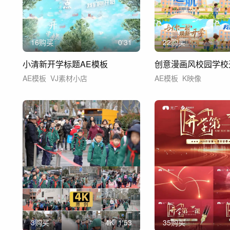
16购买
0'31
22购买
小清新开学标题AE模板
AE模板
VJ素材小店
AE模板
K映像
3购买
4
K
1'53
35购买