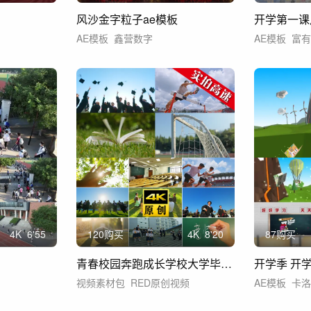
风沙金字粒子ae模板
开学第一课
AE模板
鑫营数字
AE模板
富
4
K
6'55
120购买
4
K
8'20
87购买
青春校园奔跑成长学校大学毕业教育学生励志
视频素材包
RED原创视频
AE模板
卡