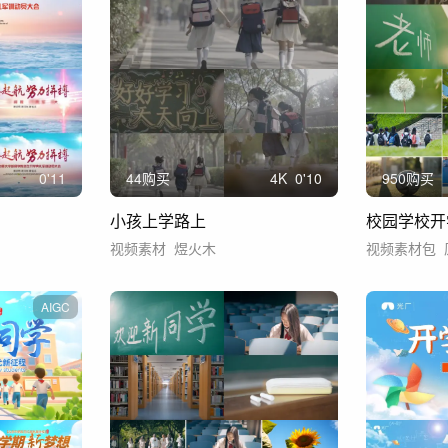
0'11
44购买
4
K
0'10
950购买
小孩上学路上
视频素材
煜火木
视频素材包
AIGC