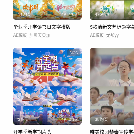
11购买
4
K
1'03
475购买
毕业季开学读书日文字模版
5款清新文艺标题字
AE模板
加贝天贝加
AE模板
尤郁yy
AIGC
3购买
4
K
0'15
38购买
开学季新学期片头