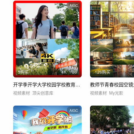
AIGC
5购买
4
K
1'36
126购买
开学季开学大学校园学校教育大学新生新学期
教师节青春校园空镜
视频素材
顶尖创意库
视频素材
My光影
AIGC