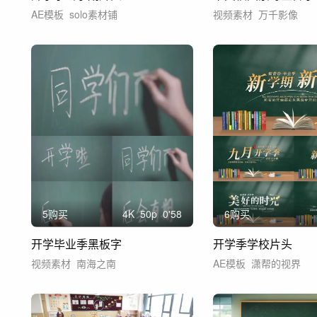
AE模板
solo素材铺
视频素材
万千影像
5购买
4
K
50
p
0'58
6购买
开学毕业季黑板字
开学季学校片头
视频素材
南海之南
AE模板
潇帮的视界