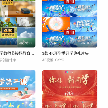
4
K
9'08
57购买
4
K
0'30
校园学校开学教师节操场教育老师学生教室
3款 4K开学季开学典礼片头
原创设计库
AE模板
CYYC