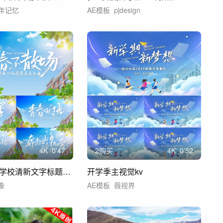
年记忆
AE模板
pjdesign
4
K
0'47
2购买
4
K
0'52
校园毕业季学校清新文字标题片头
开学季主视觉kv
像
AE模板
薇视界