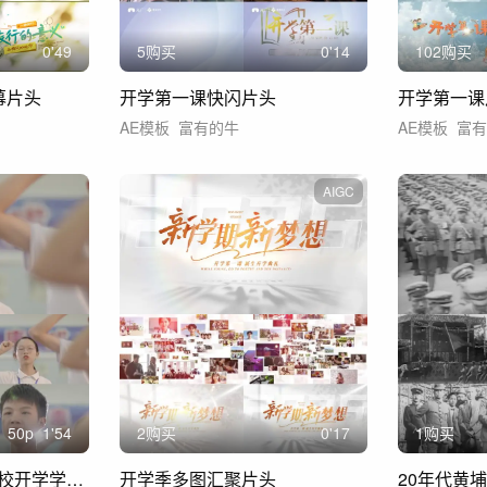
0'49
5购买
0'14
102购买
幕片头
开学第一课快闪片头
开学第一课
AE模板
富有的牛
AE模板
富
AIGC
50
p
1'54
2购买
0'17
1购买
唯美校园禁毒宣传学校开学学生疫情宣誓词
开学季多图汇聚片头
20年代黄