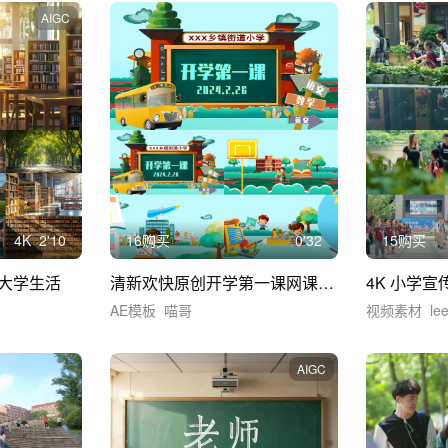
AIGC
4
K
2'10
16购买
0'32
15购买
大学生活
清新欢快原创开学第一课网课招生ae模板
AE模板
喵哥
视频素材
le
AIGC