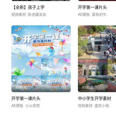
【全新】孩子上学
开学第一课片头
视频素材
卧虎藏龙龙
AE模板
富有的牛
88购买
0'18
17购买
开学第一课片头
中小学生开学素材
AE模板
小火视觉
视频素材
盛京小栈