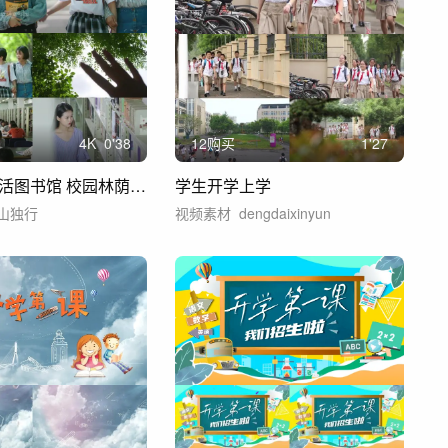
4
K
0'38
12购买
1'27
大学校园生活图书馆 校园林荫路大学生大学
学生开学上学
山独行
视频素材
dengdaixinyun