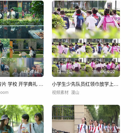
4
K
0'44
123购买
4
K
0'22
4K 小学宣传片 学校 开学典礼 上学
小学生少先队员红领巾放学上学开心走路
eoom
视频素材
漫山