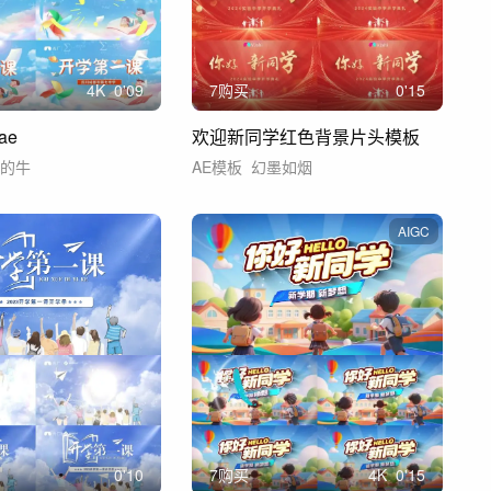
4
K
0'09
7购买
0'15
ae
欢迎新同学红色背景片头模板
有的牛
AE模板
幻墨如烟
AIGC
0'10
7购买
4
K
0'15