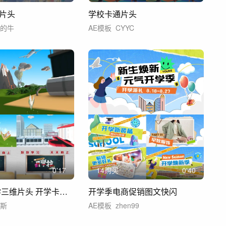
片头
学校卡通片头
有的牛
AE模板
CYYC
0'17
14购买
0'40
开学季 开学三维片头 开学卡通片头
开学季电商促销图文快闪
洛斯
AE模板
zhen99