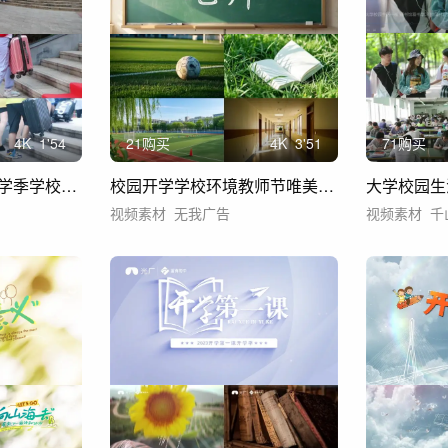
4
K
1'54
21购买
4
K
3'51
71购买
【合集】开学报到开学季学校开学实拍行李箱
校园开学学校环境教师节唯美学生大学翻书空
视频素材
无我广告
视频素材
千