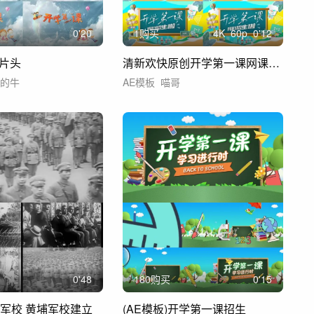
0'20
1购买
4
K
60
p
0'12
片头
清新欢快原创开学第一课网课招生ae模板
有的牛
AE模板
喵哥
0'48
180购买
0'15
埔军校 黄埔军校建立
(AE模板)开学第一课招生