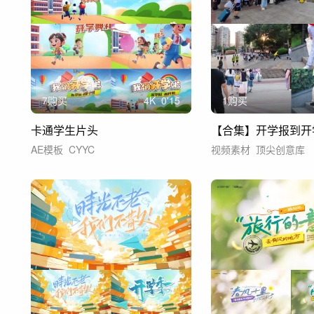
7购买
4
K
0'15
1购买
卡通学生片头
AE模板
CYYC
视频素材
顶尖创意库