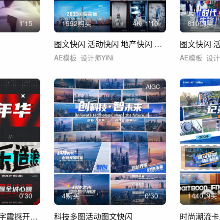
1'15
1992购买
4
K
1'10
810购买
图文快闪 活动快闪 地产快闪 快闪1分钟
图文快闪 
AE模板
设计师YiNi
AE模板
设计
AIGC
0'30
4购买
0'30
1440购买
时尚文字快闪潮流文字震撼开场炫酷动感片头
科技多图活动图文快闪
时尚潮流卡