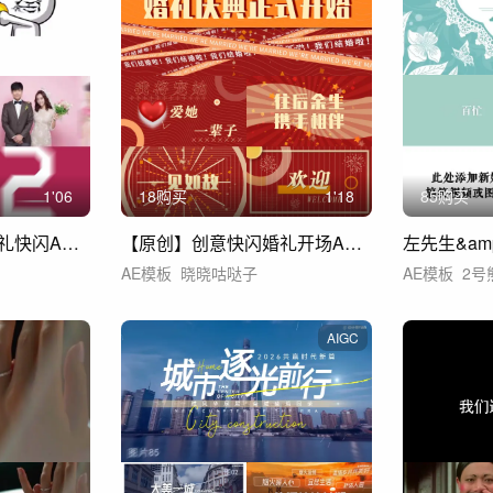
1'06
18购买
1'18
85购买
★原创★抖音快闪婚礼快闪AE模板
【原创】创意快闪婚礼开场AE模板
AE模板
晓晓咕哒子
AE模板
2号
AIGC