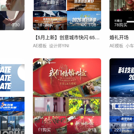
0'30
197购买
4
K
1'08
78购买
【5月上新】创意城市快闪 65秒（55）
婚礼开场
AE模板
设计师YiNi
AE模板
小
1'03
11购买
0'13
223购买