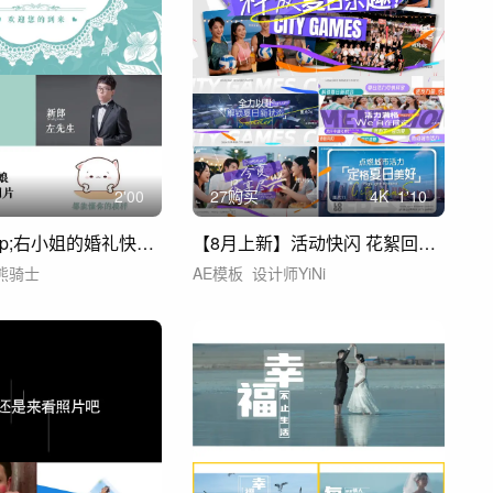
2'00
27购买
4
K
1'10
左先生&amp;右小姐的婚礼快闪AE模板
【8月上新】活动快闪 花絮回顾（59）
熊骑士
AE模板
设计师YiNi