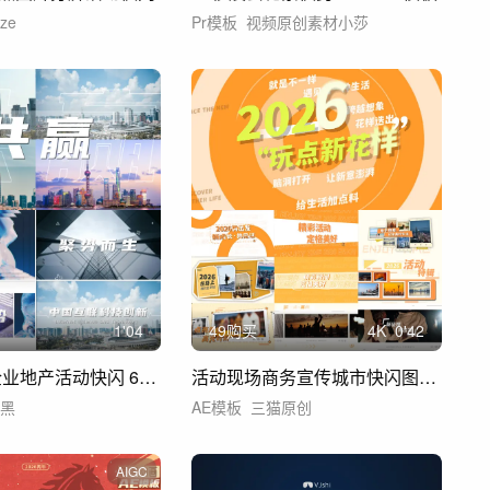
ze
Pr模板
视频原创素材小莎
1'04
49购买
4
K
0'42
图文快闪 企业地产活动快闪 60秒
活动现场商务宣传城市快闪图文视频快闪
仔黑
AE模板
三猫原创
AIGC