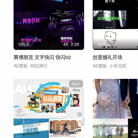
5购买
4
K
0'28
59购买
赛博朋克 文字快闪 快闪02
创意婚礼开场
AE模板
阿拉神灯
AE模板
小车司机
AIGC