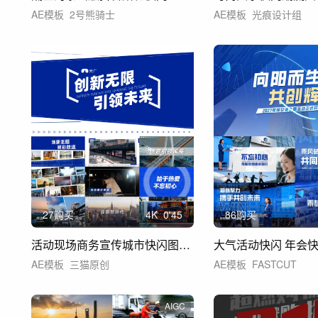
AE模板
2号熊骑士
AE模板
光痕设计组
27购买
4
K
0'45
86购买
活动现场商务宣传城市快闪图文视频蓝白快闪
AE模板
三猫原创
AE模板
FASTCUT
AIGC