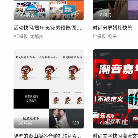
364购买
0'57
18购买
活动快闪/周年庆/花絮预告/图文快闪
时尚分屏婚礼快剪
AE模板
尤郁yy
Pr模板
穗子
62购买
1'29
16购买
隔壁的泰山版抖音婚礼快闪AE模板