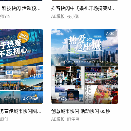
【4月上新】科技快闪 活动预告 （52）
抖音快闪中式婚礼开场搞笑MV视频
师YiNi
AE模板
夜小渊
AIGC
4
K
0'45
37购买
1'05
活动现场商务宣传城市快闪图文视频快闪
创意城市快闪 活动快闪 65秒
猫原创
AE模板
肥仔黑