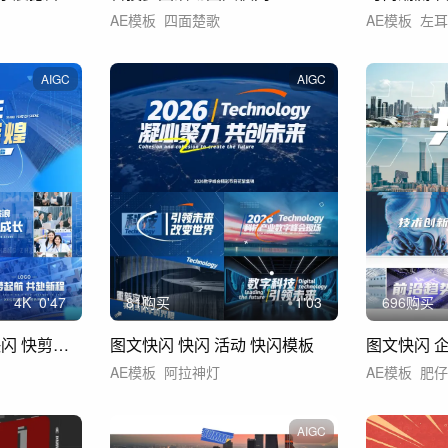
AE模板
四面楚歌
AE模板
左耳
AIGC
AIGC
4
K
0'47
81购买
1'03
696购买
大气活动快闪 年会快闪 快剪花絮16
图文快闪 快闪 活动 快闪模板
AE模板
阿拉神灯
AE模板
肥
AIGC