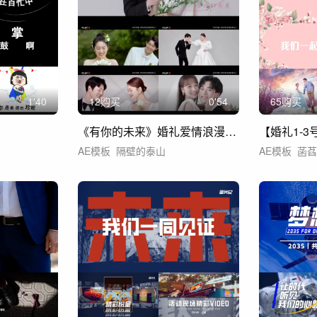
1'40
12购买
0'54
65购买
《有你的未来》婚礼爱情浪漫视频
AE模板
隔壁的泰山
AE模板
菡