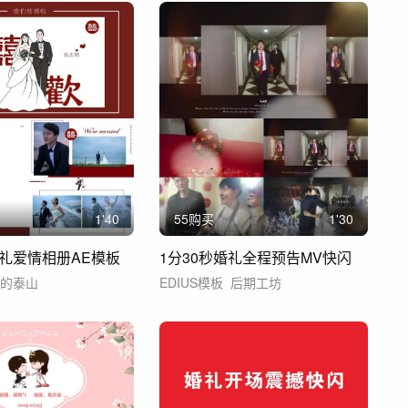
1'40
55购买
1'30
礼爱情相册AE模板
1分30秒婚礼全程预告MV快闪
壁的泰山
EDIUS模板
后期工坊