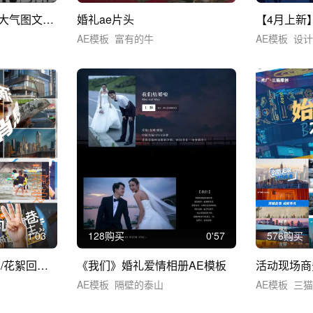
活动快闪多图片分屏大气图文快闪文字快闪
婚礼ae片头
AE模板
富有的牛
AE模板
设计
1'03
128购买
0'57
576购买
综艺感快闪/活动快闪/花絮回顾/活动片头
《我们》婚礼爱情相册AE模板
AE模板
隔壁的泰山
AE模板
三