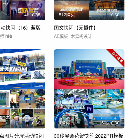
4
K
0'55
512购买
0'30
活动快闪（16）蓝版
图文快闪【无插件】
师YiNi
AE模板
木易杨设计
0'36
4购买
50
p
0'30
点图片分屏活动快闪
30秒展会花絮快剪 2022PR模板