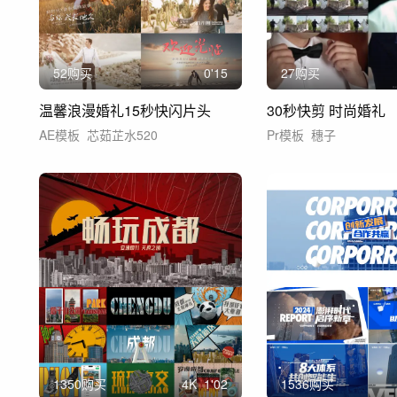
52购买
0'15
27购买
温馨浪漫婚礼15秒快闪片头
30秒快剪 时尚婚礼
AE模板
芯茹芷水520
Pr模板
穗子
1350购买
4
K
1'02
1536购买