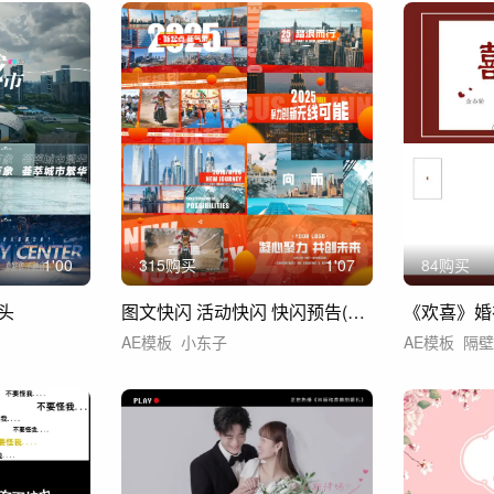
1'00
315购买
1'07
84购买
头
图文快闪 活动快闪 快闪预告(红色版本)
《欢喜》婚
AE模板
小东子
AE模板
隔