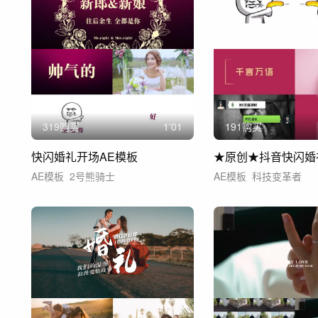
319购买
1'01
191购买
快闪婚礼开场AE模板
AE模板
2号熊骑士
AE模板
科技变革者