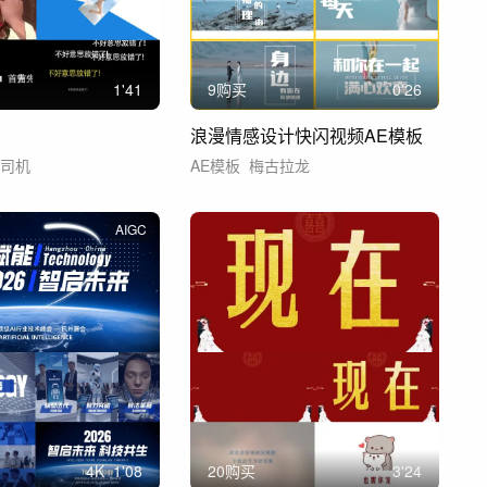
1'41
9购买
0'26
浪漫情感设计快闪视频AE模板
车司机
AE模板
梅古拉龙
AIGC
4
K
1'08
20购买
3'24