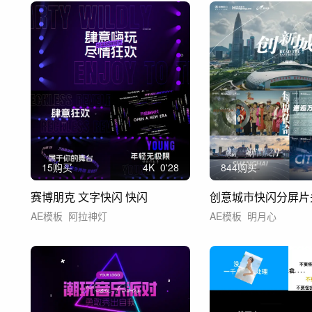
15购买
4
K
0'28
844购买
赛博朋克 文字快闪 快闪
创意城市快闪分屏片
AE模板
阿拉神灯
AE模板
明月心