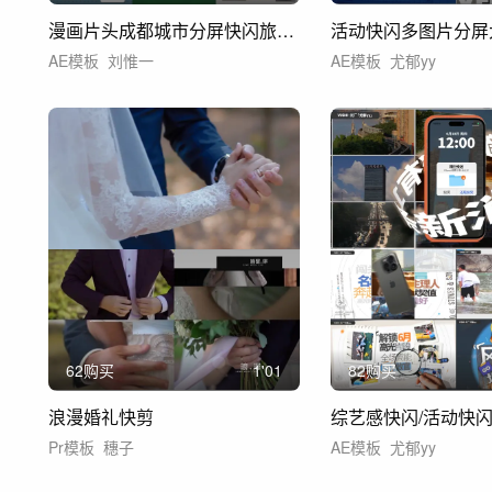
漫画片头成都城市分屏快闪旅游创意快闪视频
AE模板
刘惟一
AE模板
尤郁yy
62购买
1'01
82购买
浪漫婚礼快剪
Pr模板
穗子
AE模板
尤郁yy