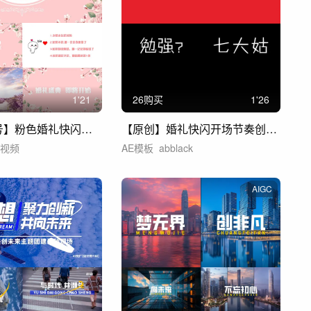
1'21
26购买
1'26
【婚礼1-3号】粉色婚礼快闪视频
【原创】婚礼快闪开场节奏创意搞笑动感
萏视频
AE模板
abblack
AIGC