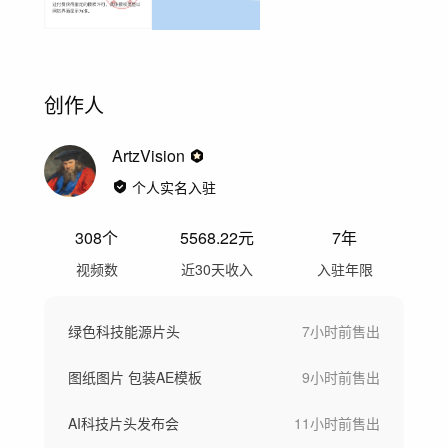
创作人
ArtzVision
个人实名入驻
308
个
5568.22
元
7年
视频数
近30天收入
入驻年限
绿色科技能源片头
7小时前
售出
图纸图片 包装AE模板
9小时前
售出
AI科技片头发布会
11小时前
售出