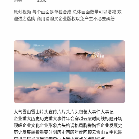
原创视频 每个画面是单独合成 总体画面数量可以增减 欢
迎进店选购 商用请购买企业版权以免产生不必要纠纷
大气雪山
雪山片头
宣传片片头
片头包装
大事件
大事记
企业重大历史
历史重大事件
年会
穿越云层
时间线
标题
开场
顶峰
企业文化企业形象片头
格调格局胸襟胸怀
企业发展史
历史发展
转折
重要时刻
历史回顾
年度回顾
云雪山
文字包装
穿梭云层
发展历程
攀登
向上
历史高点
关键时间点