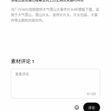
光厂(VJshi)视频提供
大气雪山大事件片头
AE模板
下载，适
用于
大气雪山，雪山片头，宣传片片头，片头包装，大事
件等主题
的内容创作。
素材评论
1
0
/
120
评论