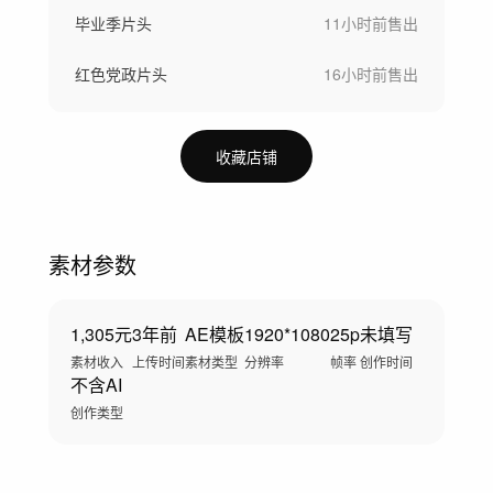
毕业季片头
11小时前
售出
红色党政片头
16小时前
售出
收藏店铺
素材参数
1,305元
3年前
AE模板
1920*1080
25p
未填写
素材收入
上传时间
素材类型
分辨率
帧率
创作时间
不含AI
创作类型