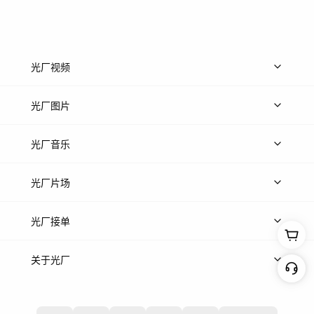
光厂视频
上传视频
精品视频
精选专辑
免费素材
光厂图片
上传图片
精品图片
光厂音乐
热门音乐
免费音效
热门歌单
立即入驻
光厂片场
上传案例
AI找镜头
片场榜单
精选案例
光厂接单
上架服务
热门服务
创作人
关于光厂
关于我们
诚聘英才
帮助中心
权责声明