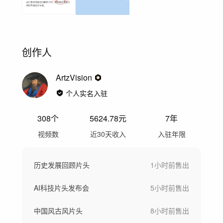
创作人
ArtzVision
个人实名入驻
308
个
5624.78
元
7年
视频数
近30天收入
入驻年限
历史发展回顾片头
1小时前
售出
AI科技片头发布会
5小时前
售出
中国风古风片头
8小时前
售出