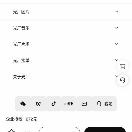
上传视频
精品视频
精选专辑
免费素材
光厂图片
上传图片
精品图片
光厂音乐
热门音乐
免费音效
热门歌单
立即入驻
光厂片场
上传案例
AI找镜头
片场榜单
精选案例
光厂接单
上架服务
热门服务
创作人
关于光厂
关于我们
诚聘英才
帮助中心
权责声明
客服
企业授权
272
元
增值电信业务经营许可证：川B2-20160192
蜀ICP备12020238号-4