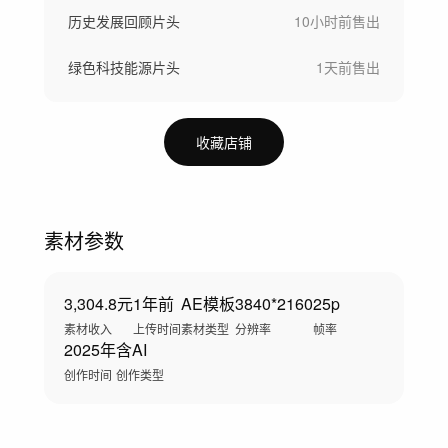
历史发展回顾片头
10小时前
售出
绿色科技能源片头
1天前
售出
收藏店铺
素材参数
3,304.8元
1年前
AE模板
3840*2160
25p
素材收入
上传时间
素材类型
分辨率
帧率
2025年
含AI
创作时间
创作类型