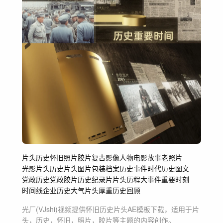
片头
历史
怀旧
照片
胶片
复古
影像
人物
电影
故事
老照片
光影片头
历史片头
图片包装
档案
历史事件
时代
历史图文
党政历史
党政
胶片历史
纪录片片头
历程
大事件
重要时刻
时间线
企业历史
大气片头
厚重
历史回顾
光厂(VJshi)视频提供
怀旧历史片头
AE模板
下载，适用于
片
头，历史，怀旧，照片，胶片等主题
的内容创作。