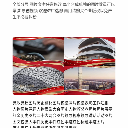
全部分层 图片文字任意修改 每个合成单独的图片数量可以
增减 原创视频 欢迎进店选购 商用请购买企业版权以免产
生不必要纠纷
党政
党建图片
历史题材
图片包装
照片包装
表彰
工作汇报
人物图片
党建人物表彰大会
历史
人物颁奖
老照片
照片展示
红金
历史图片
二十大
两会图片
领导视察
领导讲话
活动图片
图文包装
大事件
历史事件
红色事迹
红色标题
事迹图片
历史事记
人物事迹
评选先进
先进事迹