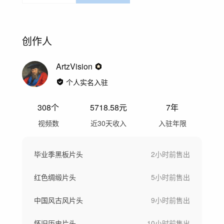
创作人
ArtzVision
个人实名入驻
308
个
5718.58
元
7年
视频数
近30天收入
入驻年限
毕业季黑板片头
2小时前
售出
红色绸缎片头
5小时前
售出
中国风古风片头
9小时前
售出
怀旧历史片头
10小时前
售出