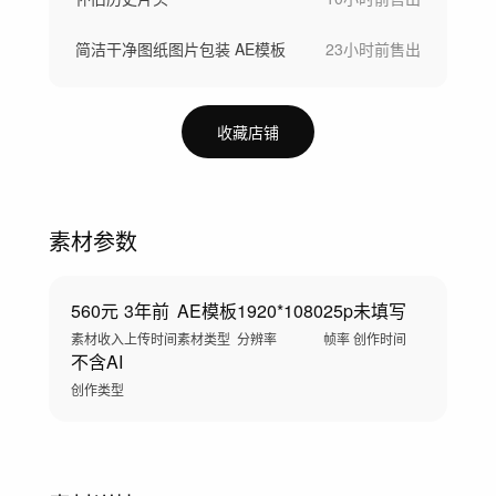
简洁干净图纸图片包装 AE模板
23小时前
售出
收藏店铺
素材参数
560元
3年前
AE模板
1920*1080
25p
未填写
素材收入
上传时间
素材类型
分辨率
帧率
创作时间
不含AI
创作类型