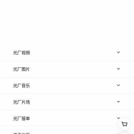
光厂视频
上传视频
精品视频
精选专辑
免费素材
光厂图片
上传图片
精品图片
光厂音乐
热门音乐
免费音效
热门歌单
立即入驻
光厂片场
上传案例
AI找镜头
片场榜单
精选案例
光厂接单