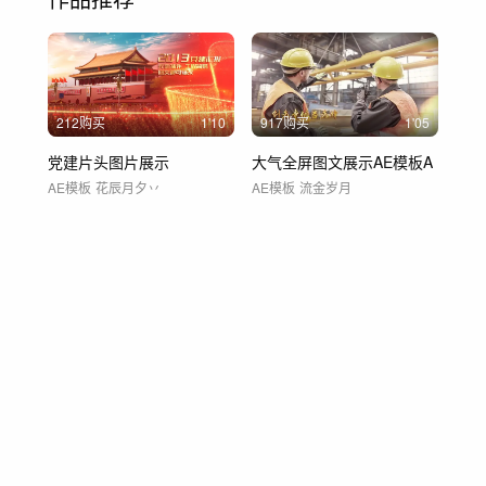
212购买
1'10
917购买
1'05
党建片头图片展示
大气全屏图文展示AE模板A
AE模板
花辰月夕丷
AE模板
流金岁月