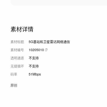
素材详情
素材标题
5G基站和卫星雷达网络通信
素材编号
10205010
透明通道
不支持
无缝循环
不支持
码率
51Mbps
原创