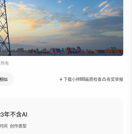
人所有
相似
下载小样
画质检查
有奖举报
23年
不含AI
时间
创作类型