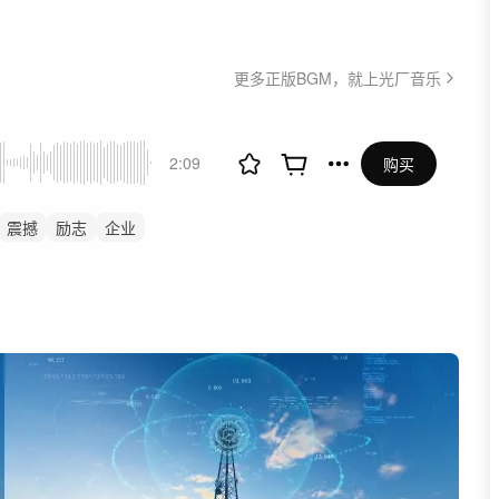
更多正版BGM，就上光厂音乐
2:09
购买
震撼
励志
企业
宣传片
企业宣传片
结
党政
党建
党
气势恢宏片头