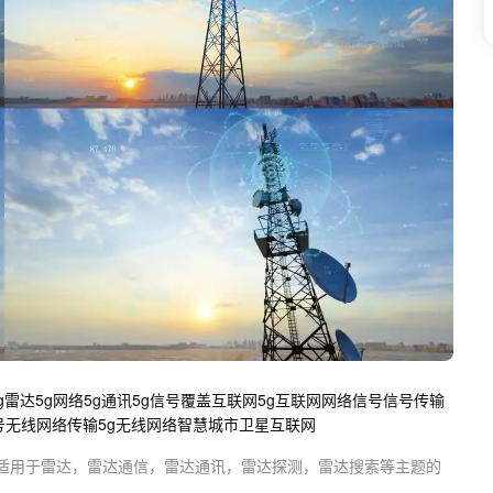
g雷达
5g网络
5g通讯
5g信号覆盖
互联网
5g互联网
网络信号
信号传输
号
无线网络传输
5g无线网络
智慧城市
卫星互联网
适用于
雷达，雷达通信，雷达通讯，雷达探测，雷达搜索等主题
的