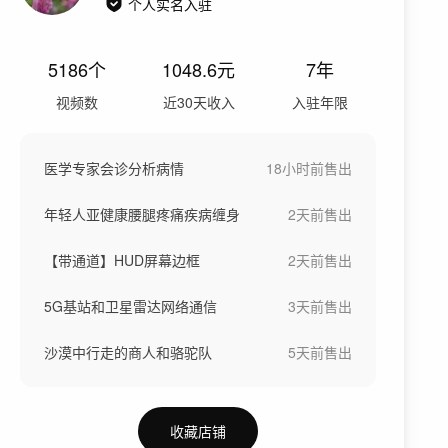
个人实名入驻
5186
个
1048.6
元
7年
视频数
近30天收入
入驻年限
医学专家会诊分析病情
18小时前
售出
年轻人亚健康腰腿疼痛疾病缠身
2天前
售出
【带通道】HUD屏幕边框
2天前
售出
5G基站和卫星雷达网络通信
3天前
售出
沙漠中行走的商人和骆驼队
5天前
售出
收藏店铺