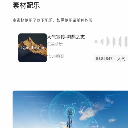
素材配乐
本素材使用了以下配乐，如需使用请单独购买
大气宣传-鸿鹄之志
洪尘音乐
1534购买
ID:
84647
大气
预告片
开场
宣传片大气
总
国家祖国政府机关