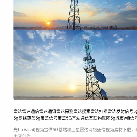
雷达
雷达通信
雷达通讯
雷达探测
雷达搜索
雷达扫描
雷达发射信号
5
5g网络覆盖
5g覆盖
信号覆盖
5G基站
通信
互联
物联网
5g城市
wifi
信
光厂(VJshi)视频提供
5G基站和卫星雷达网络通信
视频素材
下载，
内容创作。