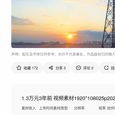
声明：配乐及字体仅供参考；水印不代表署名，作品版权归供稿
收藏
172
分享
3
评论
2
找
1.3万元
3年前
视频素材
1920*1080
25p
20
素材收入
上传时间
素材类型
分辨率
帧率
创作