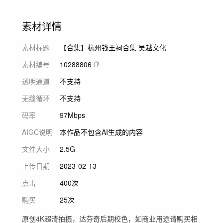
素材详情
素材标题
【合集】杭州钱王祠合集 吴越文化
素材编号
10288806
透明通道
不支持
无缝循环
不支持
码率
97Mbps
AIGC说明
本作品不包含AI生成的内容
文件大小
2.5G
上传日期
2023-02-13
点击
400次
购买
25次
原创4K超清拍摄，达芬奇后期校色，如商业用途请购买相