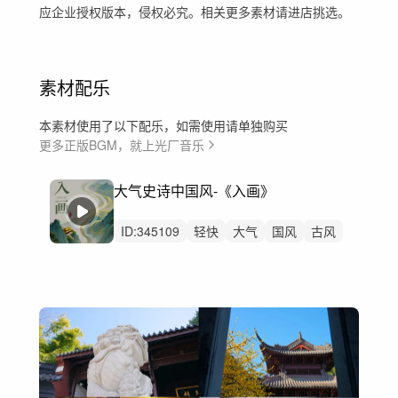
应企业授权版本，侵权必究。相关更多素材请进店挑选。
素材配乐
本素材使用了以下配乐，如需使用请单独购买
更多正版BGM，就上光厂音乐
大气史诗中国风-《入画》
ID:
345109
轻快
大气
国风
古风
中国风
纪录片
武侠
航拍
文旅
历史
宣传片
预告
延时风光自然风景
非遗
民族