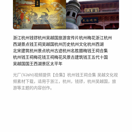
浙江
杭州
钱镠
杭州吴越国
旅游
宣传片
杭州梅花
浙江杭州
西湖景点
钱王祠
吴越国
杭州历史
杭州文化
杭州西湖
北宋建筑
杭州景点
杭州古迹
杭州名胜
腊梅
钱王祠合集
杭州钱王祠
梅花
钱王祠梅花
风景
古建筑
钱王
五代十国
吴越国国王
西湖景区
太平年
光厂(VJshi)视频提供
【合集】杭州钱王祠合集 吴越文化
视
频素材
下载，适用于
浙江，杭州，钱镠，杭州吴越国，旅
游等主题
的内容创作。