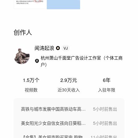
创作人
闻涛起浪
VJ
杭州萧山千面堂广告设计工作室（个体工商
户）
1.5万
个
2.9万
元
6年
视频数
近30天收入
入驻年限
高铁与城市发展中国高铁动车高铁站候车大厅
5小时前
售出
美女阳光少女自信女孩向日葵稻田骑车画画
5小时前
售出
【合集】美女超市购买家电 购物
11小时前
售出