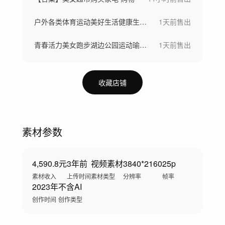
户外各类体育运动美好生活健康生活城市宣传
1天前
售出
青春活力美女跑步湖边公园运动瑜伽健身运动
1天前
售出
收藏店铺
素材参数
4,590.8元
3年前
视频素材
3840*2160
25p
素材收入
上传时间
素材类型
分辨率
帧率
2023年
不含AI
创作时间
创作类型