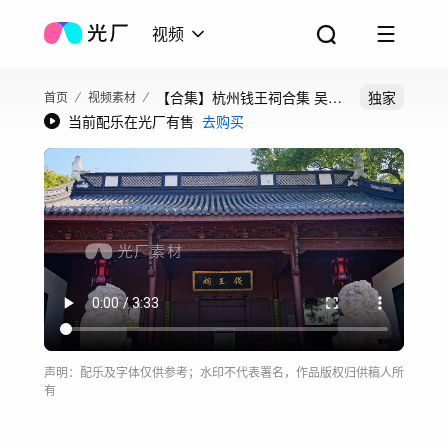
视频
【合集】杭州钱王祠合集 吴越
独家
首页
视频素材
当前配乐在光厂有售
去购买
文化
声明：配乐及字体仅供参考；水印不代表署名，作品版权归供稿人所
有