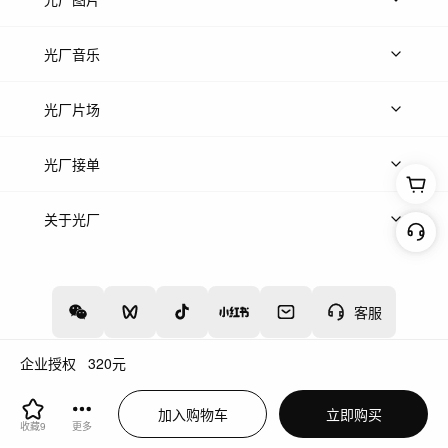
上传图片
精品图片
光厂音乐
热门音乐
免费音效
热门歌单
立即入驻
光厂片场
上传案例
AI找镜头
片场榜单
精选案例
光厂接单
上架服务
热门服务
创作人
关于光厂
关于我们
诚聘英才
帮助中心
权责声明
客服
企业授权
320
元
增值电信业务经营许可证：川B2-20160192
蜀ICP备12020238号-4
加入购物车
立即购买
川公网安备51019002000262
违法和不良信息举报中心
收藏
9
更多