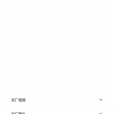
光厂视频
上传视频
精品视频
精选专辑
免费素材
光厂图片