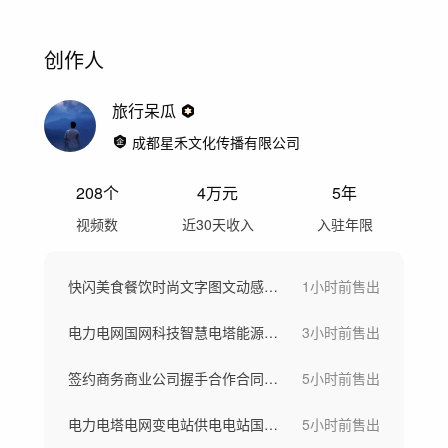
创作人
旅行呆瓜
成都星禾文化传播有限公司
208
个
4万
元
5年
视频数
近30天收入
入驻年限
快闪美食餐饮时尚文字图文动感快节奏字图片
1小时前
售出
电力电网国网科技智慧电塔能源电站电供电
3小时前
售出
签约商务商业公司握手合作合同团队客户企业
5小时前
售出
电力电塔电网变电站供电电站国家电网国网电
5小时前
售出