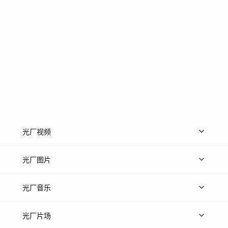
光厂视频
上传视频
精品视频
精选专辑
免费素材
光厂图片
上传图片
精品图片
光厂音乐
热门音乐
免费音效
热门歌单
立即入驻
光厂片场