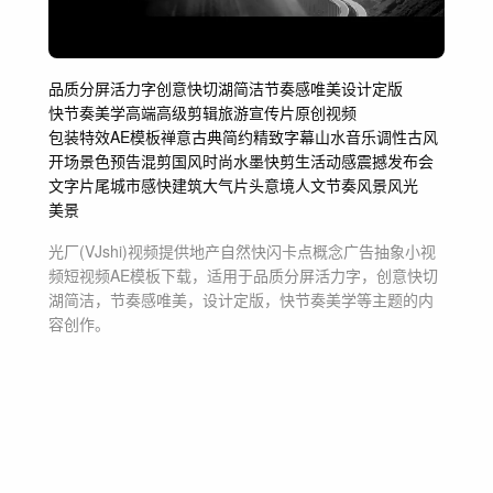
品质分屏活力字
创意快切湖简洁
节奏感唯美
设计定版
快节奏美学
高端高级剪辑旅游
宣传片原创视频
包装特效AE模板
禅意
古典
简约精致
字幕
山水
音乐
调性古风
开场
景色预告混剪国风
时尚
水墨
快剪
生活动感震撼
发布会
文字片尾城市
感快建筑大气
片头意境
人文
节奏
风景
风光
美景
光厂(VJshi)视频提供
地产自然快闪卡点概念广告抽象小视
频短视频
AE模板
下载，适用于
品质分屏活力字，创意快切
湖简洁，节奏感唯美，设计定版，快节奏美学等主题
的内
容创作。