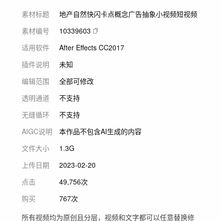
素材标题
地产自然快闪卡点概念广告抽象小视频短视频
素材编号
10339603
适用软件
After Effects CC2017
插件说明
未知
编辑范围
全部可修改
透明通道
不支持
无缝循环
不支持
AIGC说明
本作品不包含AI生成的内容
文件大小
1.3G
上传日期
2023-02-20
点击
49,756次
购买
767次
所有视频均为原创且分层，视频和文字都可以任意替换修