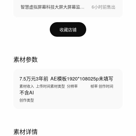
智慧虚拟屏幕科技大屏大屏幕监控网络云信息
6小时前
售出
收藏店铺
素材参数
7.5万元
3年前
AE模板
1920*1080
25p
未填写
素材收入
上传时间
素材类型
分辨率
帧率
创作时间
不含AI
创作类型
素材详情