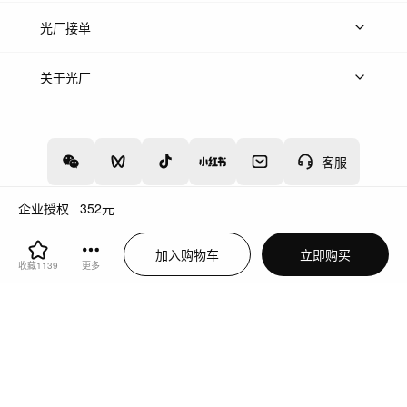
上传案例
AI找镜头
片场榜单
精选案例
光厂接单
上架服务
热门服务
创作人
关于光厂
关于我们
诚聘英才
帮助中心
权责声明
客服
企业授权
352
元
增值电信业务经营许可证：川B2-20160192
蜀ICP备12020238号-4
加入购物车
立即购买
川公网安备51019002000262
违法和不良信息举报中心
收藏
1139
更多
切换到电脑版