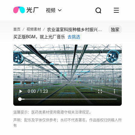
视频
农业温室科技种植乡村振兴农
独家
首页
视频素材
买正版BGM，就上光厂音乐
去挑选
田智慧育苗大棚
温馨提示：医药类素材使用需遵守相关法律规定。
声明：配乐及字体仅供参考；水印不代表署名，作品版权归供稿人所
有