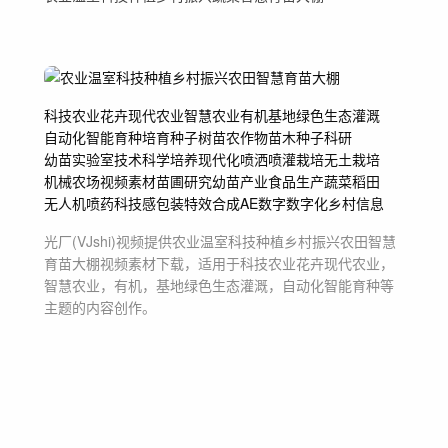
科技农业花卉现代农业
智慧农业
有机
基地绿色生态灌溉
自动化智能育种
培育
种子树苗农作物
苗木种子科研
幼苗实验室
技术科学培养
现代化喷洒喷灌
栽培无土栽培
机械
农场
视频素材
苗圃研究
幼苗
产业
食品
生产蔬菜稻田
无人机
喷药
科技感
包装特效
合成
AE
数字
数字化
乡村
信息
光厂(VJshi)视频提供
农业温室科技种植乡村振兴农田智慧
育苗大棚
视频素材
下载，适用于
科技农业花卉现代农业，
智慧农业，有机，基地绿色生态灌溉，自动化智能育种等
主题
的内容创作。