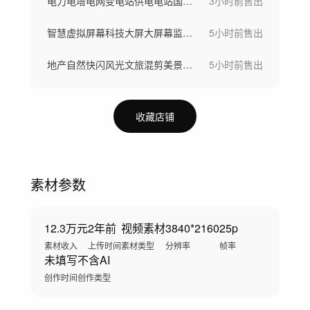
电力电塔电网变电站供电电站国家电网国网电
3小时前
售出
智慧虚拟屏幕科技大屏大屏幕监控网络云信息
5小时前
售出
地产自然快闪风光文旅混剪美景旅游中式山水
5小时前
售出
收藏店铺
素材参数
12.3万元
2年前
视频素材
3840*2160
25p
素材收入
上传时间
素材类型
分辨率
帧率
未填写
不含AI
创作时间
创作类型