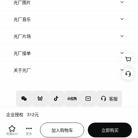
上传视频
精品视频
精选专辑
免费素材
光厂图片
上传图片
精品图片
光厂音乐
热门音乐
免费音效
热门歌单
立即入驻
光厂片场
上传案例
AI找镜头
片场榜单
精选案例
光厂接单
上架服务
热门服务
创作人
关于光厂
关于我们
诚聘英才
帮助中心
权责声明
客服
企业授权
312
元
增值电信业务经营许可证：川B2-20160192
蜀ICP备12020238号-4
加入购物车
立即购买
川公网安备51019002000262
违法和不良信息举报中心
收藏
843
更多