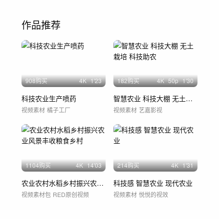
作品推荐
908购买
4
K
1'23
182购买
4
K
50
p
1'30
科技农业生产喷药
智慧农业 科技大棚 无土栽培 科技助农
视频素材
橘子工厂
视频素材
艺嘉影视
1104购买
4
K
14'03
214购买
4
K
1'31
农业农村水稻乡村振兴农业风景丰收粮食乡村
科技感 智慧农业 现代农业
视频素材包
RED原创视频
视频素材
悦悦的视效