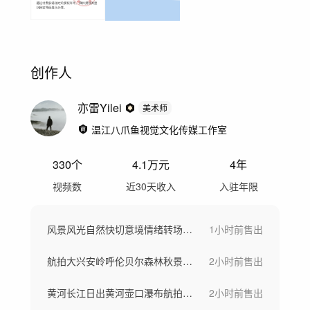
创作人
亦雷Yilei
美术师
温江八爪鱼视觉文化传媒工作室
330
个
4.1万
元
4年
视频数
近30天收入
入驻年限
风景风光自然快切意境情绪转场空镜头快节奏
1小时前
售出
航拍大兴安岭呼伦贝尔森林秋景晨雾风景航拍
2小时前
售出
黄河长江日出黄河壶口瀑布航拍河水汹涌奔涌
2小时前
售出