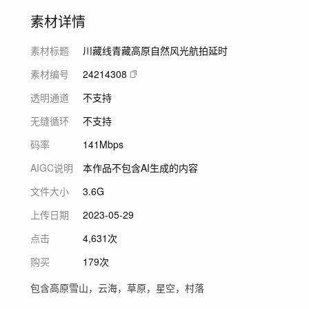
素材详情
素材标题
川藏线青藏高原自然风光航拍延时
素材编号
24214308
透明通道
不支持
无缝循环
不支持
码率
141Mbps
AIGC说明
本作品不包含AI生成的内容
文件大小
3.6G
上传日期
2023-05-29
点击
4,631次
购买
179次
包含高原雪山，云海，草原，星空，村落