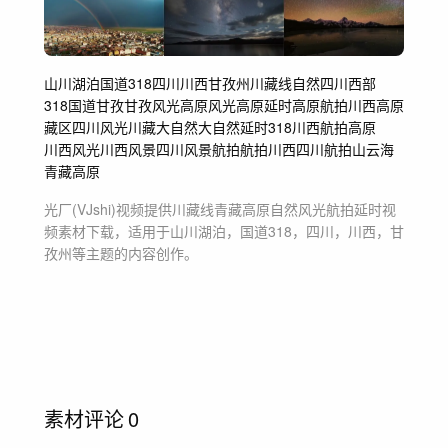
山川湖泊
国道318
四川
川西
甘孜州
川藏线
自然
四川西部
318国道
甘孜
甘孜风光
高原风光
高原延时
高原航拍
川西高原
藏区
四川风光
川藏
大自然
大自然延时
318
川西航拍
高原
川西风光
川西风景
四川风景航拍
航拍川西
四川航拍
山云海
青藏高原
光厂(VJshi)视频提供
川藏线青藏高原自然风光航拍延时
视
频素材
下载，适用于
山川湖泊，国道318，四川，川西，甘
孜州等主题
的内容创作。
素材评论
0