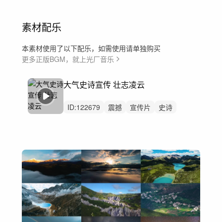
素材配乐
本素材使用了以下配乐，如需使用请单独购买
更多正版BGM，就上光厂音乐
大气史诗宣传 壮志凌云
ID:
122679
震撼
宣传片
史诗
磅礴
激昂
大气
企业
励志上进
党政
党建
大提琴
恢弘
片头
预告片
重鼓点