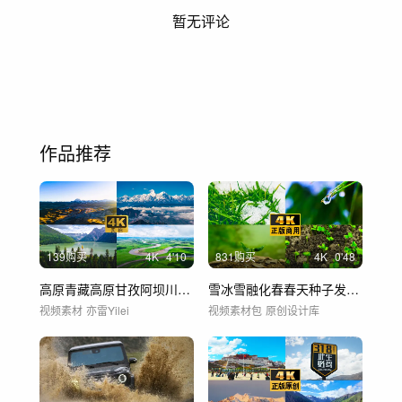
暂无评论
作品推荐
139购买
4
K
4'10
831购买
4
K
0'48
高原青藏高原甘孜阿坝川藏线航拍
雪冰雪融化春春天种子发芽化雪万物复苏生长
视频素材
亦雷Yilei
视频素材包
原创设计库