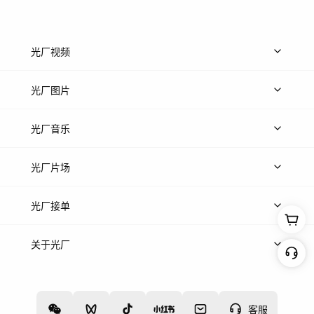
光厂视频
上传视频
精品视频
精选专辑
免费素材
光厂图片
上传图片
精品图片
光厂音乐
热门音乐
免费音效
热门歌单
立即入驻
光厂片场
上传案例
AI找镜头
片场榜单
精选案例
光厂接单
上架服务
热门服务
创作人
关于光厂
关于我们
诚聘英才
帮助中心
权责声明
客服