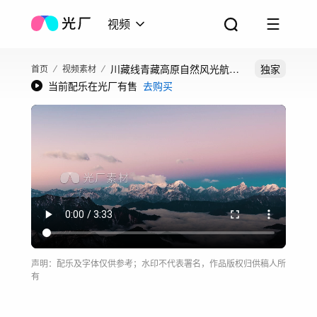
视频
川藏线青藏高原自然风光航拍
独家
首页
视频素材
当前配乐在光厂有售
去购买
延时
声明：配乐及字体仅供参考；水印不代表署名，作品版权归供稿人所
有