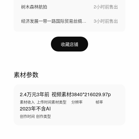
树木森林航拍
2小时前
售出
经济发展一带一路国际贸易丝绸之路科技建设
3小时前
售出
收藏店铺
素材参数
2.4万元
3年前
视频素材
3840*2160
29.97p
素材收入
上传时间
素材类型
分辨率
帧率
2023年
不含AI
创作时间
创作类型