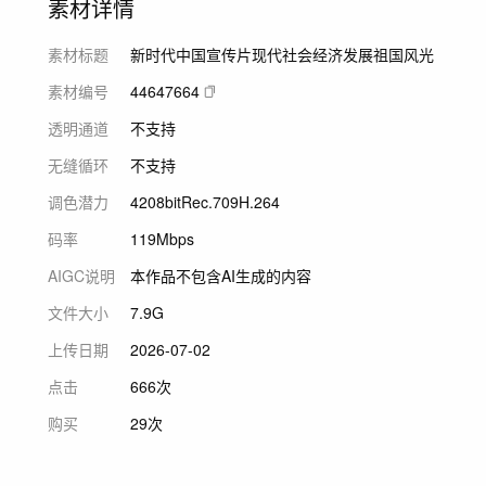
素材详情
素材标题
新时代中国宣传片现代社会经济发展祖国风光
素材编号
44647664
透明通道
不支持
无缝循环
不支持
调色潜力
420
8bit
Rec.709
H.264
码率
119Mbps
AIGC说明
本作品不包含AI生成的内容
文件大小
7.9G
上传日期
2026-07-02
点击
666次
购买
29次