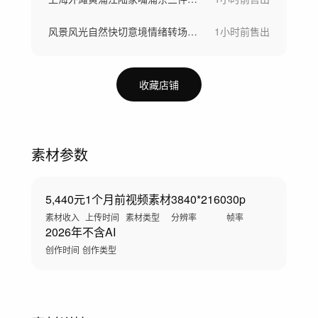
风景风光自然快切意境情绪转场空镜头快节奏
1小时前
售出
收藏店铺
素材参数
5,440元
1个月前
视频素材
3840*2160
30p
素材收入
上传时间
素材类型
分辨率
帧率
2026年
不含AI
创作时间
创作类型