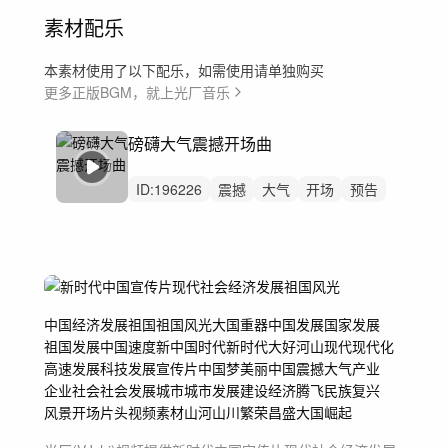
素材配乐
本素材使用了以下配乐，如需使用请单独购买
更多正版BGM，就上光厂音乐
磅礴大气震撼开场曲
ID:
196226
震撼
大气
开场
预告
小提琴
企业
企业宣传片
科技
宣传片
启动仪式
发布会
党政
党建
快闪
震撼发布
中国
经济
发展
祖国祖国风光
大国重器
中国发展国家发展
祖国发展
中国速度
新中国
时代新时代
大好河山
现代现代化
高速发展科技发展
宣传片
中国梦
美丽中国
震撼大气
产业
企业
社会社会发展
城市城市发展
建设
经济腾飞
民族复兴
风景
开场片头
视频素材
山河山川
繁荣昌盛
大国崛起