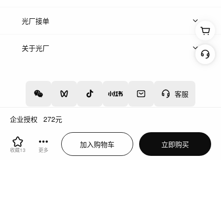
上传案例
AI找镜头
片场榜单
精选案例
光厂接单
上架服务
热门服务
创作人
关于光厂
关于我们
诚聘英才
帮助中心
权责声明
客服
企业授权
272
元
增值电信业务经营许可证：川B2-20160192
蜀ICP备12020238号-4
加入购物车
立即购买
川公网安备51019002000262
违法和不良信息举报中心
收藏
13
更多
切换到电脑版