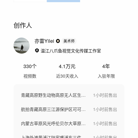
创作人
亦雷Yilei
美术师
温江八爪鱼视觉文化传媒工作室
330
个
4.1万
元
4年
视频数
近30天收入
入驻年限
青藏高原野生动物高原无人区生态自然保护区
1小时前
售出
航拍青藏高原三江源保护区可可西里野生动物
1小时前
售出
内蒙古草原风光呼伦贝尔大草原河流风景航拍
1小时前
售出
上海外滩黄浦江陆家嘴浦东三件套航拍延时
1小时前
售出