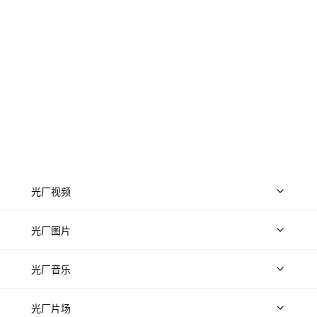
光厂视频
上传视频
精品视频
精选专辑
免费素材
光厂图片
上传图片
精品图片
光厂音乐
热门音乐
免费音效
热门歌单
立即入驻
光厂片场