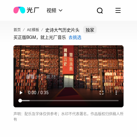
视频
史诗大气历史片头
独家
首页
AE模板
买正版BGM，就上光厂音乐
去挑选
声明：配乐及字体仅供参考；水印不代表署名，作品版权归供稿人所
有