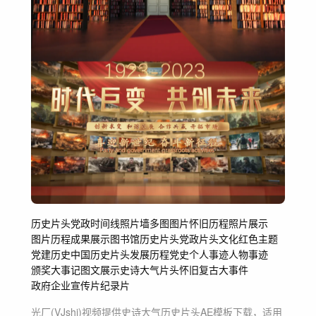
历史
片头
党政
时间线
照片墙
多图
图片
怀旧
历程
照片展示
图片历程
成果展示
图书馆
历史片头
党政片头
文化
红色主题
党建历史
中国历史片头
发展历程
党史
个人事迹
人物事迹
颁奖
大事记
图文展示
史诗大气片头
怀旧复古
大事件
政府企业宣传片纪录片
光厂(VJshi)视频提供
史诗大气历史片头
AE模板
下载，适用