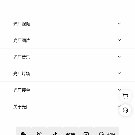
光厂视频
上传视频
精品视频
精选专辑
免费素材
光厂图片
上传图片
精品图片
光厂音乐
热门音乐
免费音效
热门歌单
立即入驻
光厂片场
上传案例
AI找镜头
片场榜单
精选案例
光厂接单
上架服务
热门服务
创作人
关于光厂
关于我们
诚聘英才
帮助中心
权责声明
客服