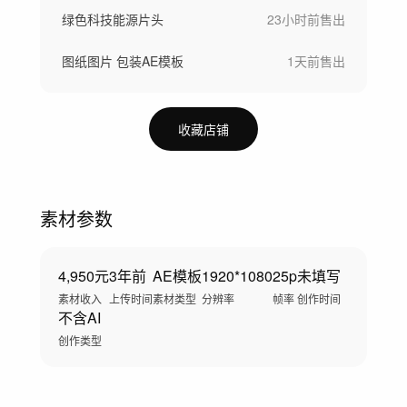
绿色科技能源片头
23小时前
售出
图纸图片 包装AE模板
1天前
售出
收藏店铺
素材参数
4,950元
3年前
AE模板
1920*1080
25p
未填写
素材收入
上传时间
素材类型
分辨率
帧率
创作时间
不含AI
创作类型