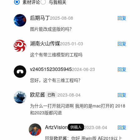
素材评论
与我相关
后期马丁
2025-08-08
回复
图片能改成竖版的吗？
湖南火山传媒
2025-01-03
回复
这个有带三维模型的工程吗
v24051523035945
2024-06-23
回复
您好，这个有三维工程吗？
欧尼酱
2023-08-04
回复
已购
为什么一打开就闪退啊 我用的是mac打开的 2018
和2023版都闪退
ArtzVision
2023-08-04
回复
供稿人
回复
欧尼酱
：
你好 用win版 AE2019以上