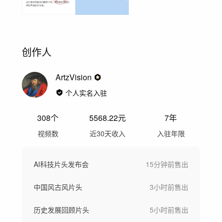
创作人
ArtzVision
个人实名入驻
308
个
5568.22
元
7年
视频数
近30天收入
入驻年限
AI科技片头发布会
15分钟前
售出
中国风古风片头
3小时前
售出
历史发展回顾片头
5小时前
售出