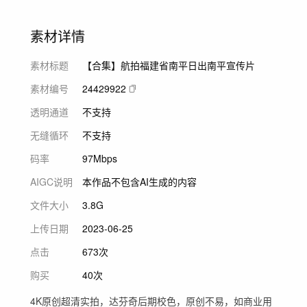
素材详情
素材标题
【合集】航拍福建省南平日出南平宣传片
素材编号
24429922
透明通道
不支持
无缝循环
不支持
码率
97Mbps
AIGC说明
本作品不包含AI生成的内容
文件大小
3.8G
上传日期
2023-06-25
点击
673次
购买
40次
4K原创超清实拍，达芬奇后期校色，原创不易，如商业用