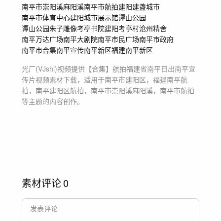
南平市崇阳溪麻阳溪
南平市航拍
建阳
建盏城市
南平市体育中心
建阳城市展示馆
谭山公园
谭山公园朱子雕像
考亭书院
建阳考亭村
沧州精舍
南平万达广场
南平大剧院
南平市民广场
南平市政府
南平市合集
南平宣传
南平新区
福建南平新区
光厂(VJshi)视频提供
【合集】航拍福建省南平日出南平宣
传片
视频素材
下载，适用于
南平市建阳区，福建南平航
拍，南平建阳区航拍，南平市崇阳溪麻阳溪，南平市航拍
等主题
的内容创作。
素材评论
0