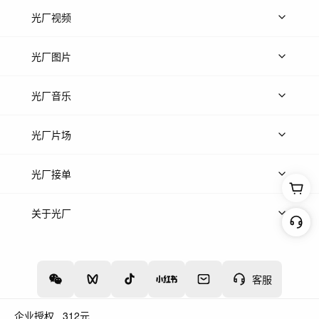
光厂视频
上传视频
精品视频
精选专辑
免费素材
光厂图片
上传图片
精品图片
光厂音乐
热门音乐
免费音效
热门歌单
立即入驻
光厂片场
上传案例
AI找镜头
片场榜单
精选案例
光厂接单
上架服务
热门服务
创作人
关于光厂
关于我们
诚聘英才
帮助中心
权责声明
客服
企业授权
312
元