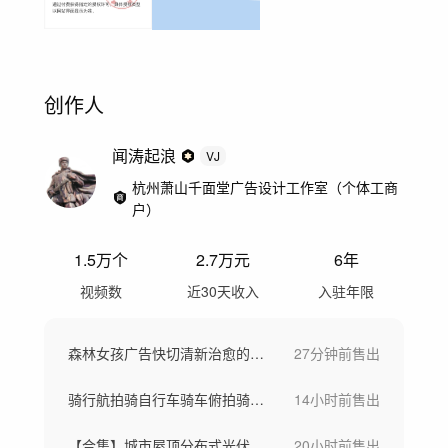
创作人
闻涛起浪
VJ
杭州萧山千面堂广告设计工作室（个体工商
户）
1.5万
个
2.7万
元
6年
视频数
近30天收入
入驻年限
森林女孩广告快切清新治愈的自然光影梦境
27分钟前
售出
骑行航拍骑自行车骑车俯拍骑车活力户外运动
14小时前
售出
【合集】城市屋顶分布式光伏城市太阳能板
20小时前
售出