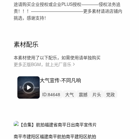
途请购买企业授权或企业PLUS授权————侵权法务追
责！！！————————————更多素材请进店铺内
挑选，感谢支持！
素材配乐
本素材使用了以下配乐，如需使用请单独购买
更多正版BGM，就上光厂音乐
大气宣传-不同凡响
ID:
84648
大气
震撼
片头
党政
企业
汽车
科技
发布会
开场
高级感
企业宣传片
党建
发布
高级
宣传片
南平市建阳区
福建南平航拍
南平建阳区航拍