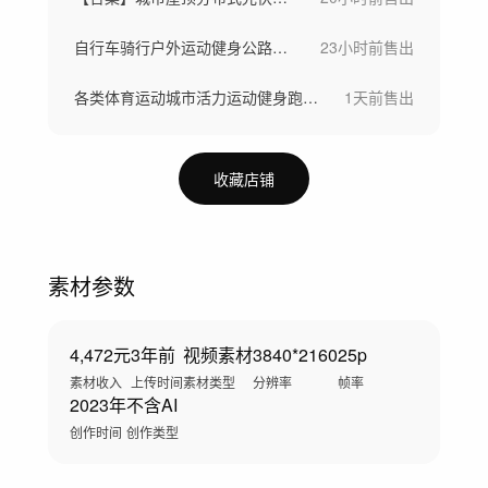
自行车骑行户外运动健身公路赛车航拍骑行
23小时前
售出
各类体育运动城市活力运动健身跑步瑜伽足球
1天前
售出
收藏店铺
素材参数
4,472元
3年前
视频素材
3840*2160
25p
素材收入
上传时间
素材类型
分辨率
帧率
2023年
不含AI
创作时间
创作类型