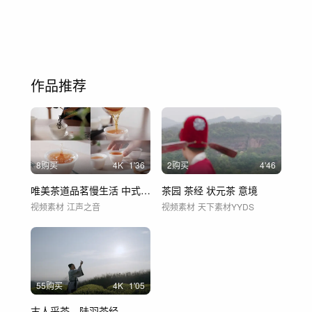
作品推荐
8购买
4
K
1'36
2购买
4'46
唯美茶道品茗慢生活 中式茶文化
茶园 茶经 状元茶 意境
视频素材
江声之音
视频素材
天下素材YYDS
55购买
4
K
1'05
古人采茶、陆羽茶经