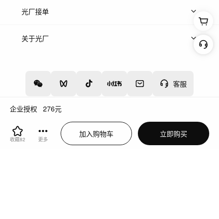
上传案例
AI找镜头
片场榜单
精选案例
光厂接单
上架服务
热门服务
创作人
关于光厂
关于我们
诚聘英才
帮助中心
权责声明
客服
企业授权
276
元
增值电信业务经营许可证：川B2-20160192
蜀ICP备12020238号-4
加入购物车
立即购买
川公网安备51019002000262
违法和不良信息举报中心
收藏
82
更多
切换到电脑版