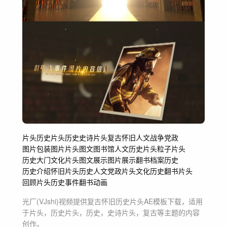
片头
历史片头
历史
史诗片头
复古
怀旧
人文
战争
党政
图片包装
图片片头
图文
图书馆
人文历史片头
粒子片头
历史大门
文化片头
图文展示
图片展示
翻书
档案历史
历史介绍
怀旧片头
历史人文
党政片头
文化历史
翻书片头
回顾片头
历史事件
翻书动画
光厂(VJshi)视频提供
复古怀旧历史片头
AE模板
下载，适用
于
片头，历史片头，历史，史诗片头，复古等主题
的内容
创作。