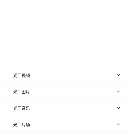
光厂视频
上传视频
精品视频
精选专辑
免费素材
光厂图片
上传图片
精品图片
光厂音乐
热门音乐
免费音效
热门歌单
立即入驻
光厂片场