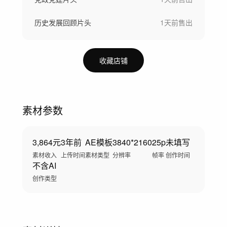
历史发展回顾片头
1天前
售出
收藏店铺
素材参数
3,864元
3年前
AE模板
3840*2160
25p
未填写
素材收入
上传时间
素材类型
分辨率
帧率
创作时间
不含AI
创作类型