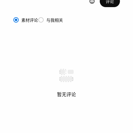
评论
素材评论
与我相关
暂无评论