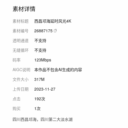
素材详情
素材标题
西昌邛海延时风光4K
素材编号
26887175
透明通道
不支持
无缝循环
不支持
码率
123Mbps
AIGC说明
本作品不包含AI生成的内容
文件大小
317M
上传日期
2023-11-27
点击
192次
购买
1次
四川西昌邛海，四川第二大淡水湖