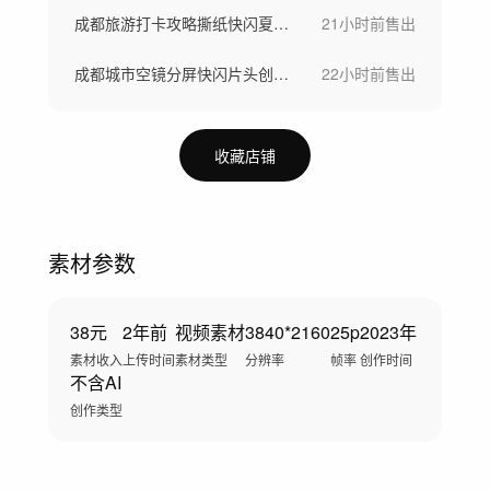
成都旅游打卡攻略撕纸快闪夏季拼贴旅拍片头
21小时前
售出
成都城市空镜分屏快闪片头创意漫画分屏
22小时前
售出
收藏店铺
素材参数
38元
2年前
视频素材
3840*2160
25p
2023年
素材收入
上传时间
素材类型
分辨率
帧率
创作时间
不含AI
创作类型