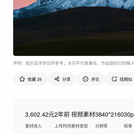
声明：配乐及字体仅供参考；水印不代表署名，作品版权归供稿
收藏
26
分享
评论
找相似
3,602.42元
2年前
视频素材
3840*2160
30p
素材收入
上传时间
素材类型
分辨率
帧率