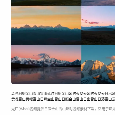
风光
日照金山
雪山
雪山延时
日照金山延时
火烧云延时
火烧云
日出
贡嘎雪山
贡嘎雪山日照金山
雪山日照金山
雪山日出
雪山日落
雪山
光厂(VJshi)视频提供
日照金山雪山延时
视频素材
下载，适用于
风