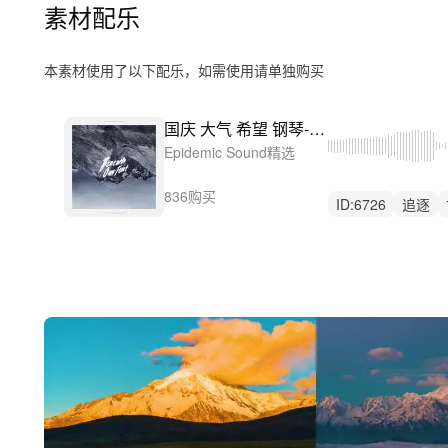
素材配乐
本素材使用了以下配乐，如需使用请单独购买
国庆 大气 希望 钢琴-大气 史诗 宣传-百年征途
Epidemic Sound精选
836购买
ID:
6726
追逐
激励
合唱团
企业
国家
党