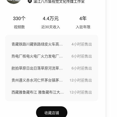
温江八爪鱼视觉文化传媒工作室
330
个
4.4万
元
4年
视频数
近30天收入
入驻年限
青藏铁路川藏铁路绿皮火车高铁动车铁路货运
4小时前
售出
热电厂核电火电厂火力发电厂冷却塔
6小时前
售出
航拍草原日出日落草原河流草原风光云雾缭绕
6小时前
售出
贵州遵义赤水河仁怀茅台镇茅台酒厂美酒河
12小时前
售出
西藏雅鲁藏布江 雅鲁藏布江大峡谷
12小时前
售出
收藏店铺