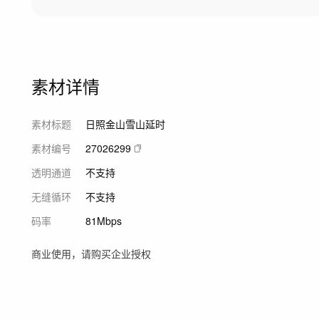
素材详情
素材标题
日照金山雪山延时
素材编号
27026299
透明通道
不支持
无缝循环
不支持
码率
81Mbps
商业使用，请购买企业授权