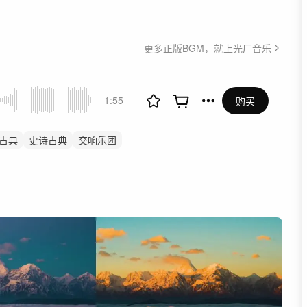
更多正版BGM，就上光厂音乐
1:55
购买
古典
史诗古典
交响乐团
宣传片
浪漫
钢琴
广阔
政
励志
发展